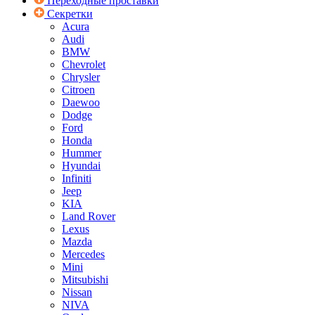
Переходные проставки
Секретки
Acura
Audi
BMW
Chevrolet
Chrysler
Citroen
Daewoo
Dodge
Ford
Honda
Hummer
Hyundai
Infiniti
Jeep
KIA
Land Rover
Lexus
Mazda
Mercedes
Mini
Mitsubishi
Nissan
NIVA