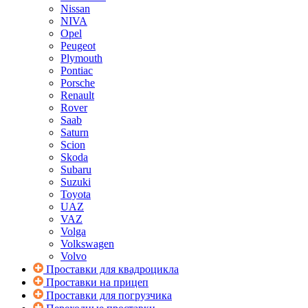
Nissan
NIVA
Opel
Peugeot
Plymouth
Pontiac
Porsche
Renault
Rover
Saab
Saturn
Scion
Skoda
Subaru
Suzuki
Toyota
UAZ
VAZ
Volga
Volkswagen
Volvo
Проставки для квадроцикла
Проставки на прицеп
Проставки для погрузчика