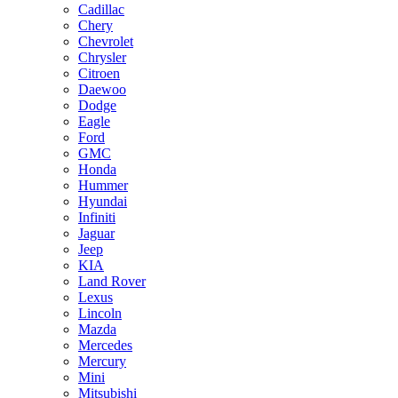
Cadillac
Chery
Chevrolet
Chrysler
Citroen
Daewoo
Dodge
Eagle
Ford
GMC
Honda
Hummer
Hyundai
Infiniti
Jaguar
Jeep
KIA
Land Rover
Lexus
Lincoln
Mazda
Mercedes
Mercury
Mini
Mitsubishi