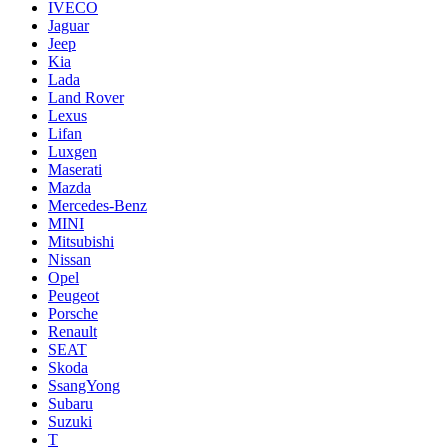
IVECO
Jaguar
Jeep
Kia
Lada
Land Rover
Lexus
Lifan
Luxgen
Maserati
Mazda
Mercedes-Benz
MINI
Mitsubishi
Nissan
Opel
Peugeot
Porsche
Renault
SEAT
Skoda
SsangYong
Subaru
Suzuki
T