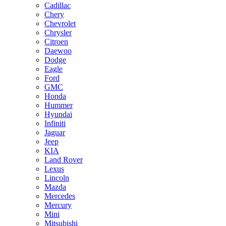
Cadillac
Chery
Chevrolet
Chrysler
Citroen
Daewoo
Dodge
Eagle
Ford
GMC
Honda
Hummer
Hyundai
Infiniti
Jaguar
Jeep
KIA
Land Rover
Lexus
Lincoln
Mazda
Mercedes
Mercury
Mini
Mitsubishi