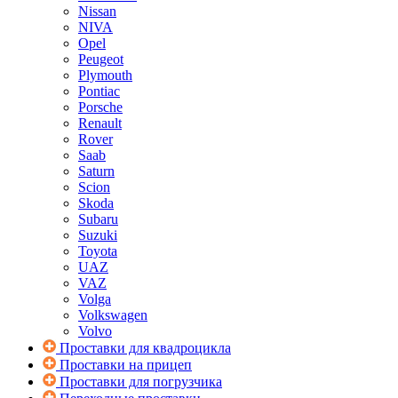
Nissan
NIVA
Opel
Peugeot
Plymouth
Pontiac
Porsche
Renault
Rover
Saab
Saturn
Scion
Skoda
Subaru
Suzuki
Toyota
UAZ
VAZ
Volga
Volkswagen
Volvo
Проставки для квадроцикла
Проставки на прицеп
Проставки для погрузчика