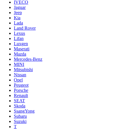
IVECO
Jaguar
Jeep
Kia
Lada
Land Rover
Lexus
Lifan
Luxgen
Maserati
Mazda
Mercedes-Benz
MINI
Mitsubishi
Nissan
Opel
Peugeot
Porsche
Renault
SEAT
Skoda
SsangYong
Subaru
Suzuki
T