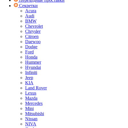
Переходные проставки
Секретки
Acura
Audi
BMW
Chevrolet
Chrysler
Citroen
Daewoo
Dodge
Ford
Honda
Hummer
Hyundai
Infiniti
Jeep
KIA
Land Rover
Lexus
Mazda
Mercedes
Mini
Mitsubishi
Nissan
NIVA