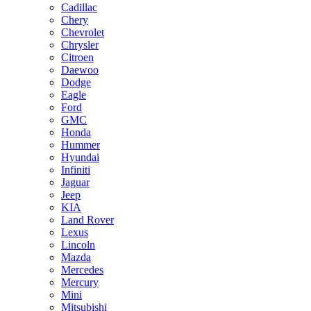
Cadillac
Chery
Chevrolet
Chrysler
Citroen
Daewoo
Dodge
Eagle
Ford
GMC
Honda
Hummer
Hyundai
Infiniti
Jaguar
Jeep
KIA
Land Rover
Lexus
Lincoln
Mazda
Mercedes
Mercury
Mini
Mitsubishi