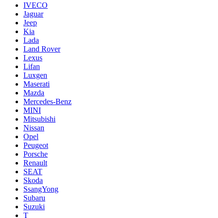
IVECO
Jaguar
Jeep
Kia
Lada
Land Rover
Lexus
Lifan
Luxgen
Maserati
Mazda
Mercedes-Benz
MINI
Mitsubishi
Nissan
Opel
Peugeot
Porsche
Renault
SEAT
Skoda
SsangYong
Subaru
Suzuki
T