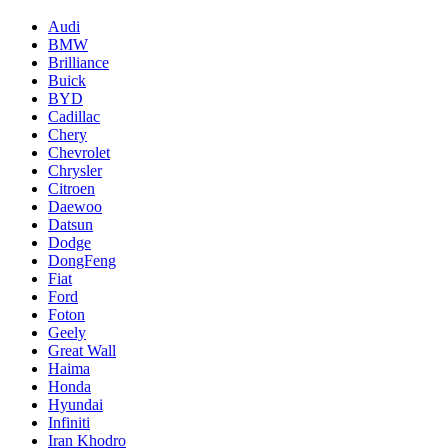
Audi
BMW
Brilliance
Buick
BYD
Cadillac
Chery
Chevrolet
Chrysler
Citroen
Daewoo
Datsun
Dodge
DongFeng
Fiat
Ford
Foton
Geely
Great Wall
Haima
Honda
Hyundai
Infiniti
Iran Khodro