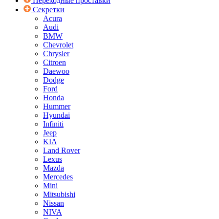
Переходные проставки
Секретки
Acura
Audi
BMW
Chevrolet
Chrysler
Citroen
Daewoo
Dodge
Ford
Honda
Hummer
Hyundai
Infiniti
Jeep
KIA
Land Rover
Lexus
Mazda
Mercedes
Mini
Mitsubishi
Nissan
NIVA