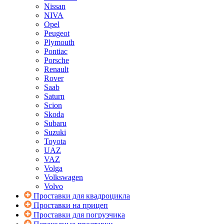
Nissan
NIVA
Opel
Peugeot
Plymouth
Pontiac
Porsche
Renault
Rover
Saab
Saturn
Scion
Skoda
Subaru
Suzuki
Toyota
UAZ
VAZ
Volga
Volkswagen
Volvo
Проставки для квадроцикла
Проставки на прицеп
Проставки для погрузчика