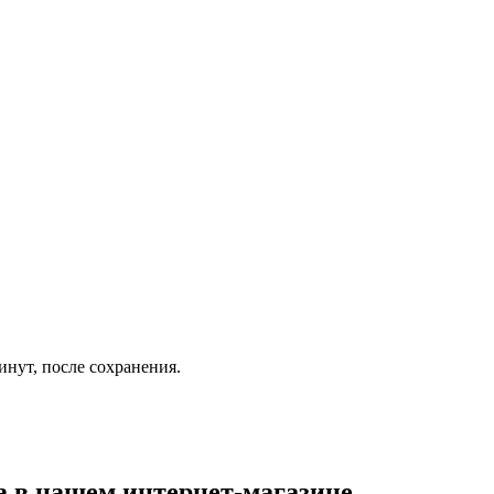
инут, после сохранения.
а
в нашем интернет-магазине