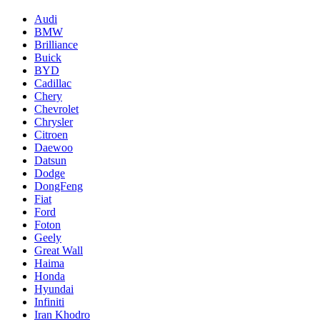
Audi
BMW
Brilliance
Buick
BYD
Cadillac
Chery
Chevrolet
Chrysler
Citroen
Daewoo
Datsun
Dodge
DongFeng
Fiat
Ford
Foton
Geely
Great Wall
Haima
Honda
Hyundai
Infiniti
Iran Khodro