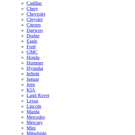
Cadillac
Chery
Chevrolet
Chrysler
Citroen
Daewoo
Dodge
Eagle
Ford
GMC
Honda
Hummer
Hyundai
Infiniti
Jaguar
Jeep
KIA
Land Rover
Lexus
Lincoln
Mazda
Mercedes
Mercury
Mini
Mitsubishi