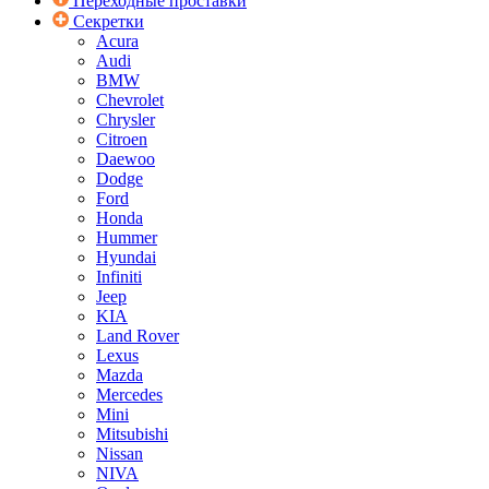
Переходные проставки
Секретки
Acura
Audi
BMW
Chevrolet
Chrysler
Citroen
Daewoo
Dodge
Ford
Honda
Hummer
Hyundai
Infiniti
Jeep
KIA
Land Rover
Lexus
Mazda
Mercedes
Mini
Mitsubishi
Nissan
NIVA