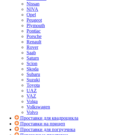
Nissan
NIVA
Opel
Peugeot
Plymouth
Pontiac
Porsche
Renault
Rover
Saab
Saturn
Scion
Skoda
Subaru
Suzuki
Toyota
UAZ
VAZ
Volga
Volkswagen
Volvo
Проставки для квадроцикла
Проставки на прицеп
Проставки для погрузчика