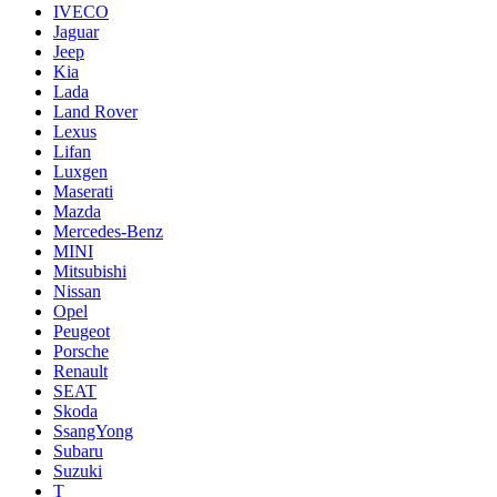
IVECO
Jaguar
Jeep
Kia
Lada
Land Rover
Lexus
Lifan
Luxgen
Maserati
Mazda
Mercedes-Benz
MINI
Mitsubishi
Nissan
Opel
Peugeot
Porsche
Renault
SEAT
Skoda
SsangYong
Subaru
Suzuki
T