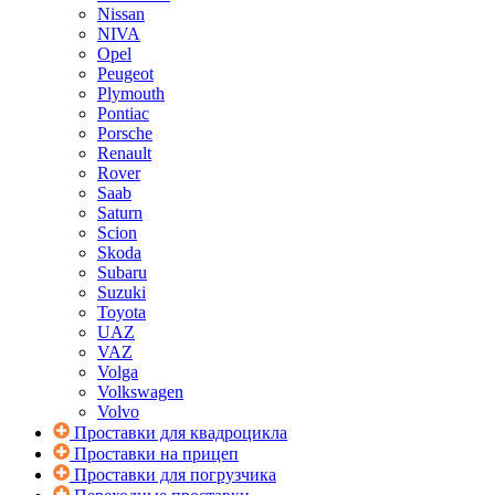
Nissan
NIVA
Opel
Peugeot
Plymouth
Pontiac
Porsche
Renault
Rover
Saab
Saturn
Scion
Skoda
Subaru
Suzuki
Toyota
UAZ
VAZ
Volga
Volkswagen
Volvo
Проставки для квадроцикла
Проставки на прицеп
Проставки для погрузчика