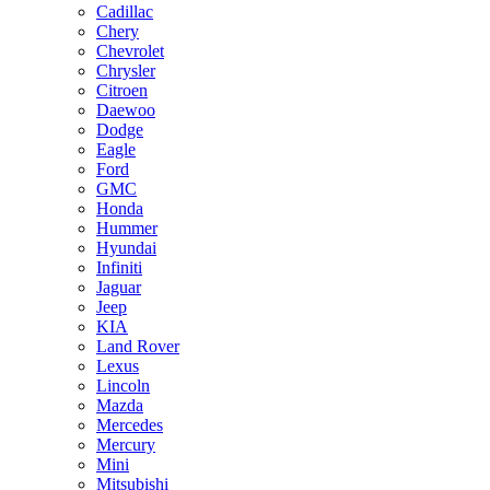
Cadillac
Chery
Chevrolet
Chrysler
Citroen
Daewoo
Dodge
Eagle
Ford
GMC
Honda
Hummer
Hyundai
Infiniti
Jaguar
Jeep
KIA
Land Rover
Lexus
Lincoln
Mazda
Mercedes
Mercury
Mini
Mitsubishi