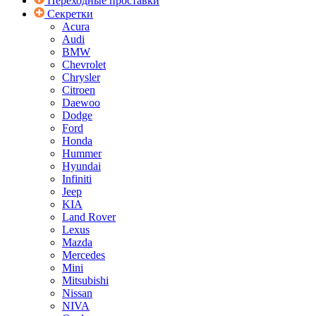
Переходные проставки
Секретки
Acura
Audi
BMW
Chevrolet
Chrysler
Citroen
Daewoo
Dodge
Ford
Honda
Hummer
Hyundai
Infiniti
Jeep
KIA
Land Rover
Lexus
Mazda
Mercedes
Mini
Mitsubishi
Nissan
NIVA