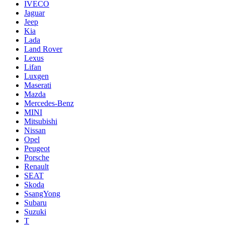
IVECO
Jaguar
Jeep
Kia
Lada
Land Rover
Lexus
Lifan
Luxgen
Maserati
Mazda
Mercedes-Benz
MINI
Mitsubishi
Nissan
Opel
Peugeot
Porsche
Renault
SEAT
Skoda
SsangYong
Subaru
Suzuki
T