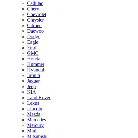
Cadillac
Chery
Chevrolet
Chrysler
Citroen
Daewoo
Dodge
Eagle
Ford
GMC
Honda
Hummer
Hyundai
Infiniti
Jaguar
Jeep
KIA
Land Rover
Lexus
Lincoln
Mazda
Mercedes
Mercury
Mini
Mitsubishi