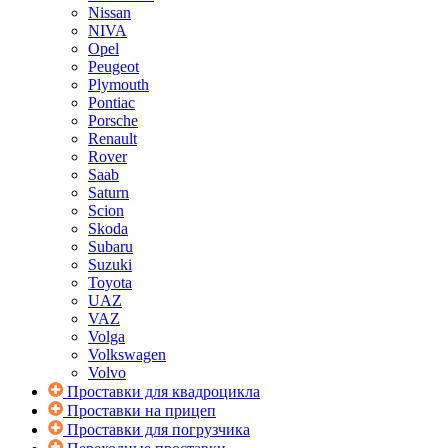
Nissan
NIVA
Opel
Peugeot
Plymouth
Pontiac
Porsche
Renault
Rover
Saab
Saturn
Scion
Skoda
Subaru
Suzuki
Toyota
UAZ
VAZ
Volga
Volkswagen
Volvo
Проставки для квадроцикла
Проставки на прицеп
Проставки для погрузчика