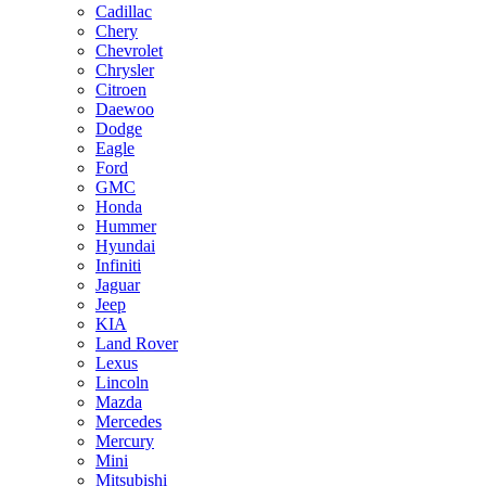
Cadillac
Chery
Chevrolet
Chrysler
Citroen
Daewoo
Dodge
Eagle
Ford
GMC
Honda
Hummer
Hyundai
Infiniti
Jaguar
Jeep
KIA
Land Rover
Lexus
Lincoln
Mazda
Mercedes
Mercury
Mini
Mitsubishi