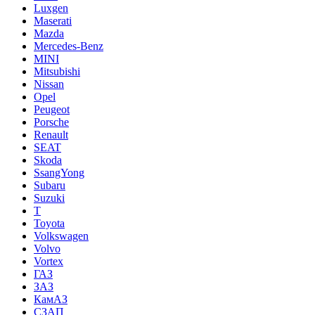
Luxgen
Maserati
Mazda
Mercedes-Benz
MINI
Mitsubishi
Nissan
Opel
Peugeot
Porsche
Renault
SEAT
Skoda
SsangYong
Subaru
Suzuki
T
Toyota
Volkswagen
Volvo
Vortex
ГАЗ
ЗАЗ
КамАЗ
СЗАП