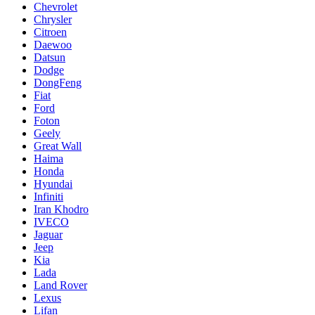
Chevrolet
Chrysler
Citroen
Daewoo
Datsun
Dodge
DongFeng
Fiat
Ford
Foton
Geely
Great Wall
Haima
Honda
Hyundai
Infiniti
Iran Khodro
IVECO
Jaguar
Jeep
Kia
Lada
Land Rover
Lexus
Lifan