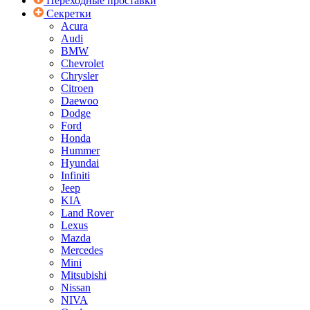
Переходные проставки
Секретки
Acura
Audi
BMW
Chevrolet
Chrysler
Citroen
Daewoo
Dodge
Ford
Honda
Hummer
Hyundai
Infiniti
Jeep
KIA
Land Rover
Lexus
Mazda
Mercedes
Mini
Mitsubishi
Nissan
NIVA