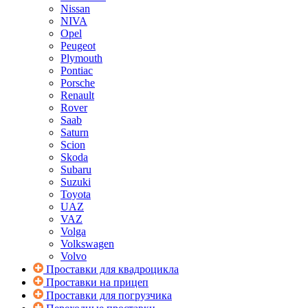
Nissan
NIVA
Opel
Peugeot
Plymouth
Pontiac
Porsche
Renault
Rover
Saab
Saturn
Scion
Skoda
Subaru
Suzuki
Toyota
UAZ
VAZ
Volga
Volkswagen
Volvo
Проставки для квадроцикла
Проставки на прицеп
Проставки для погрузчика