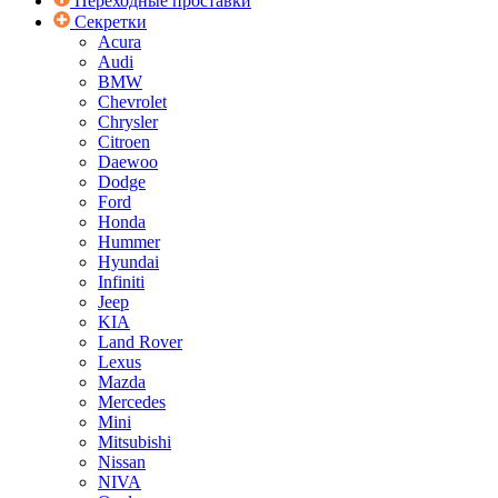
Переходные проставки
Секретки
Acura
Audi
BMW
Chevrolet
Chrysler
Citroen
Daewoo
Dodge
Ford
Honda
Hummer
Hyundai
Infiniti
Jeep
KIA
Land Rover
Lexus
Mazda
Mercedes
Mini
Mitsubishi
Nissan
NIVA