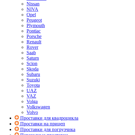
Nissan
NIVA
Opel
Peugeot
Plymouth
Pontiac
Porsche
Renault
Rover
Saab
Saturn
Scion
Skoda
Subaru
Suzuki
Toyota
UAZ
VAZ
Volga
Volkswagen
Volvo
Проставки для квадроцикла
Проставки на прицеп
Проставки для погрузчика