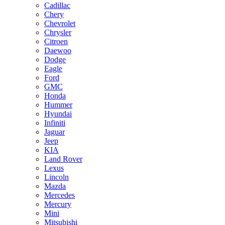
Cadillac
Chery
Chevrolet
Chrysler
Citroen
Daewoo
Dodge
Eagle
Ford
GMC
Honda
Hummer
Hyundai
Infiniti
Jaguar
Jeep
KIA
Land Rover
Lexus
Lincoln
Mazda
Mercedes
Mercury
Mini
Mitsubishi