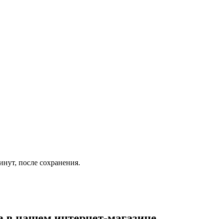
инут, после сохранения.
а
в нашем интернет-магазине