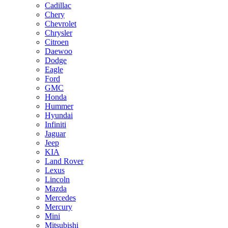
Cadillac
Chery
Chevrolet
Chrysler
Citroen
Daewoo
Dodge
Eagle
Ford
GMC
Honda
Hummer
Hyundai
Infiniti
Jaguar
Jeep
KIA
Land Rover
Lexus
Lincoln
Mazda
Mercedes
Mercury
Mini
Mitsubishi