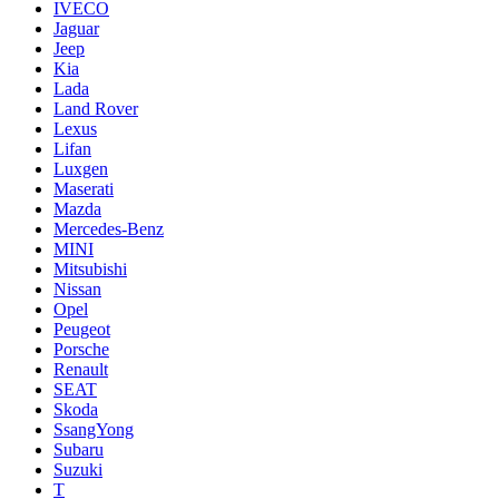
IVECO
Jaguar
Jeep
Kia
Lada
Land Rover
Lexus
Lifan
Luxgen
Maserati
Mazda
Mercedes-Benz
MINI
Mitsubishi
Nissan
Opel
Peugeot
Porsche
Renault
SEAT
Skoda
SsangYong
Subaru
Suzuki
T