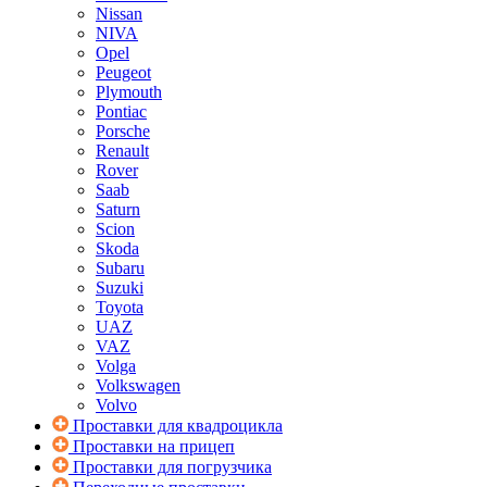
Nissan
NIVA
Opel
Peugeot
Plymouth
Pontiac
Porsche
Renault
Rover
Saab
Saturn
Scion
Skoda
Subaru
Suzuki
Toyota
UAZ
VAZ
Volga
Volkswagen
Volvo
Проставки для квадроцикла
Проставки на прицеп
Проставки для погрузчика