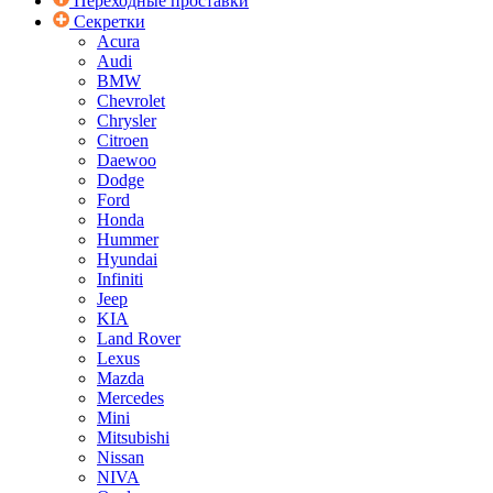
Переходные проставки
Секретки
Acura
Audi
BMW
Chevrolet
Chrysler
Citroen
Daewoo
Dodge
Ford
Honda
Hummer
Hyundai
Infiniti
Jeep
KIA
Land Rover
Lexus
Mazda
Mercedes
Mini
Mitsubishi
Nissan
NIVA