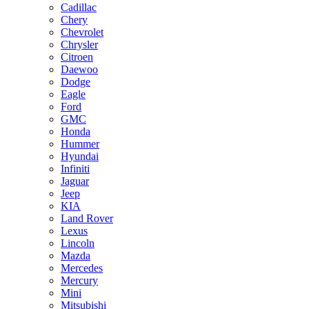
Cadillac
Chery
Chevrolet
Chrysler
Citroen
Daewoo
Dodge
Eagle
Ford
GMC
Honda
Hummer
Hyundai
Infiniti
Jaguar
Jeep
KIA
Land Rover
Lexus
Lincoln
Mazda
Mercedes
Mercury
Mini
Mitsubishi