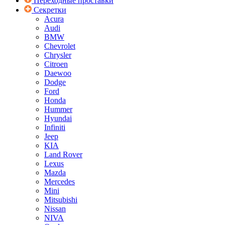
Переходные проставки
Секретки
Acura
Audi
BMW
Chevrolet
Chrysler
Citroen
Daewoo
Dodge
Ford
Honda
Hummer
Hyundai
Infiniti
Jeep
KIA
Land Rover
Lexus
Mazda
Mercedes
Mini
Mitsubishi
Nissan
NIVA