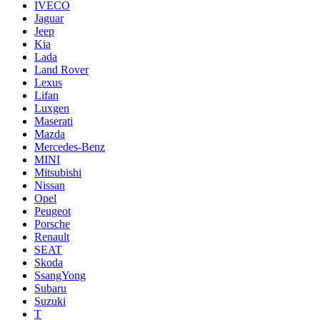
IVECO
Jaguar
Jeep
Kia
Lada
Land Rover
Lexus
Lifan
Luxgen
Maserati
Mazda
Mercedes-Benz
MINI
Mitsubishi
Nissan
Opel
Peugeot
Porsche
Renault
SEAT
Skoda
SsangYong
Subaru
Suzuki
T