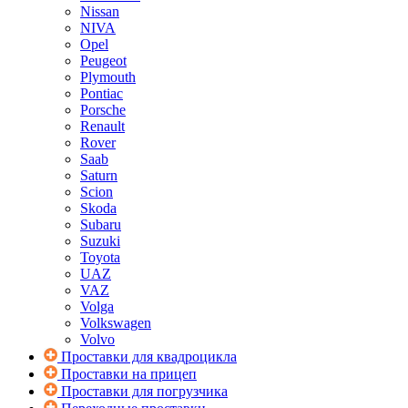
Nissan
NIVA
Opel
Peugeot
Plymouth
Pontiac
Porsche
Renault
Rover
Saab
Saturn
Scion
Skoda
Subaru
Suzuki
Toyota
UAZ
VAZ
Volga
Volkswagen
Volvo
Проставки для квадроцикла
Проставки на прицеп
Проставки для погрузчика