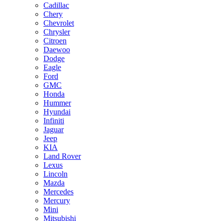
Cadillac
Chery
Chevrolet
Chrysler
Citroen
Daewoo
Dodge
Eagle
Ford
GMC
Honda
Hummer
Hyundai
Infiniti
Jaguar
Jeep
KIA
Land Rover
Lexus
Lincoln
Mazda
Mercedes
Mercury
Mini
Mitsubishi