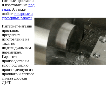
Готовые проставки
и изготовление
под
заказ
.
А также
любые
токарные и
фрезерные работы
Интернет-магазин
проставок
предлагает
изготовление на
заказ по
индивидуальным
параметрам.
Гарантия
производства на
всю продукцию,
произведенную из
прочного и лёгкого
сплава Дюраля
Д16Т.