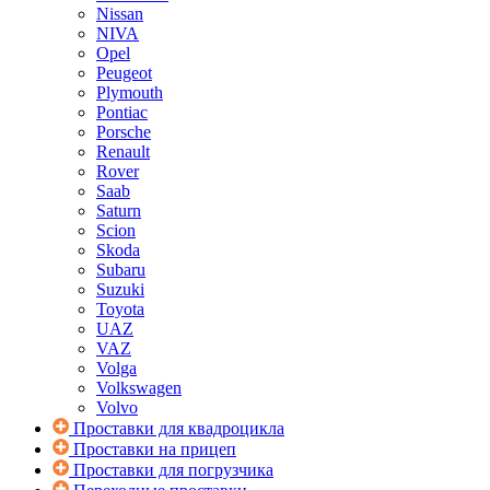
Nissan
NIVA
Opel
Peugeot
Plymouth
Pontiac
Porsche
Renault
Rover
Saab
Saturn
Scion
Skoda
Subaru
Suzuki
Toyota
UAZ
VAZ
Volga
Volkswagen
Volvo
Проставки для квадроцикла
Проставки на прицеп
Проставки для погрузчика