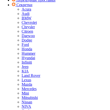
Переходные проставки
Секретки
Acura
Audi
BMW
Chevrolet
Chrysler
Citroen
Daewoo
Dodge
Ford
Honda
Hummer
Hyundai
Infiniti
Jeep
KIA
Land Rover
Lexus
Mazda
Mercedes
Mini
Mitsubishi
Nissan
NIVA