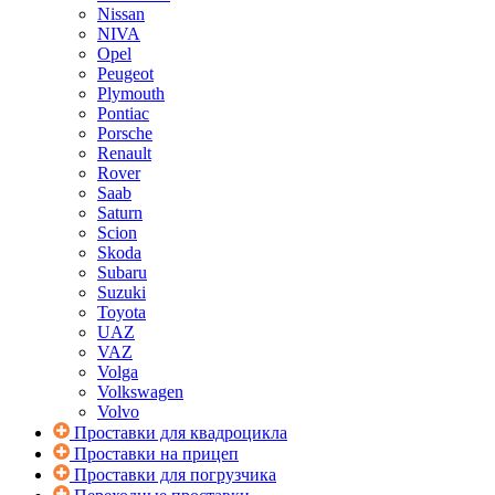
Nissan
NIVA
Opel
Peugeot
Plymouth
Pontiac
Porsche
Renault
Rover
Saab
Saturn
Scion
Skoda
Subaru
Suzuki
Toyota
UAZ
VAZ
Volga
Volkswagen
Volvo
Проставки для квадроцикла
Проставки на прицеп
Проставки для погрузчика