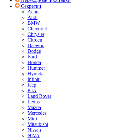
Переходные проставки
Секретки
Acura
Audi
BMW
Chevrolet
Chrysler
Citroen
Daewoo
Dodge
Ford
Honda
Hummer
Hyundai
Infiniti
Jeep
KIA
Land Rover
Lexus
Mazda
Mercedes
Mini
Mitsubishi
Nissan
NIVA