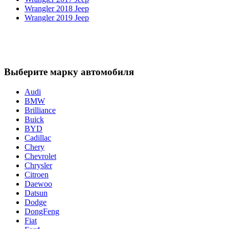
Wrangler 2018 Jeep
Wrangler 2019 Jeep
Выберите марку автомобиля
Audi
BMW
Brilliance
Buick
BYD
Cadillac
Chery
Chevrolet
Chrysler
Citroen
Daewoo
Datsun
Dodge
DongFeng
Fiat