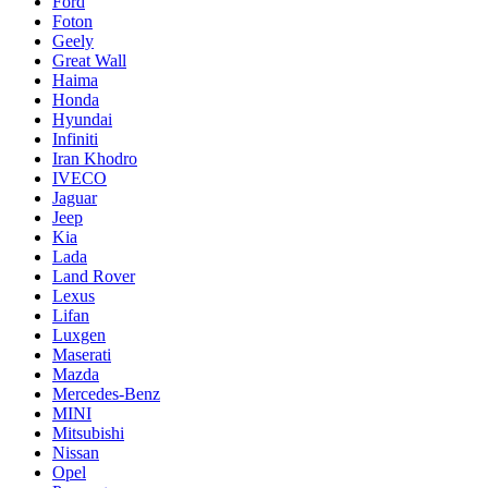
Ford
Foton
Geely
Great Wall
Haima
Honda
Hyundai
Infiniti
Iran Khodro
IVECO
Jaguar
Jeep
Kia
Lada
Land Rover
Lexus
Lifan
Luxgen
Maserati
Mazda
Mercedes-Benz
MINI
Mitsubishi
Nissan
Opel