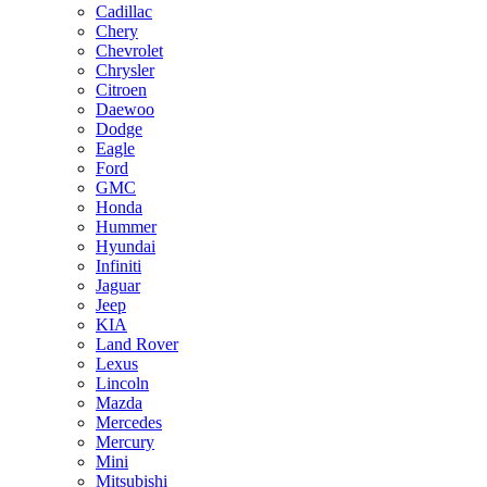
Cadillac
Chery
Chevrolet
Chrysler
Citroen
Daewoo
Dodge
Eagle
Ford
GMC
Honda
Hummer
Hyundai
Infiniti
Jaguar
Jeep
KIA
Land Rover
Lexus
Lincoln
Mazda
Mercedes
Mercury
Mini
Mitsubishi