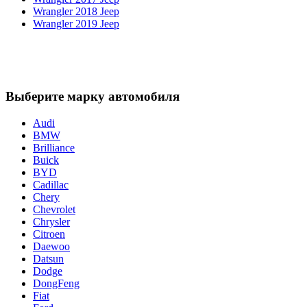
Wrangler 2018 Jeep
Wrangler 2019 Jeep
Выберите марку автомобиля
Audi
BMW
Brilliance
Buick
BYD
Cadillac
Chery
Chevrolet
Chrysler
Citroen
Daewoo
Datsun
Dodge
DongFeng
Fiat