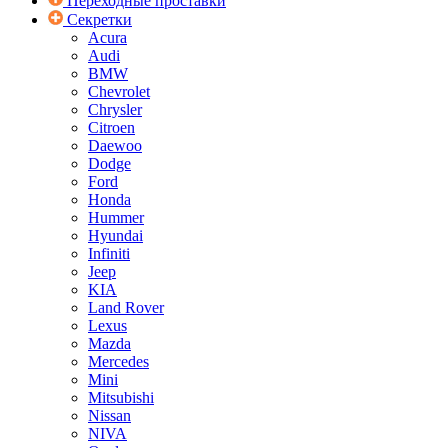
Переходные проставки
Секретки
Acura
Audi
BMW
Chevrolet
Chrysler
Citroen
Daewoo
Dodge
Ford
Honda
Hummer
Hyundai
Infiniti
Jeep
KIA
Land Rover
Lexus
Mazda
Mercedes
Mini
Mitsubishi
Nissan
NIVA