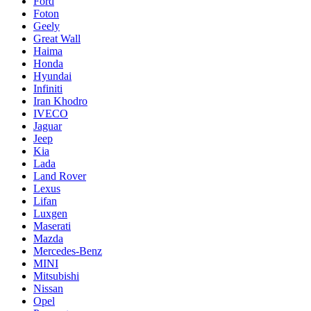
Ford
Foton
Geely
Great Wall
Haima
Honda
Hyundai
Infiniti
Iran Khodro
IVECO
Jaguar
Jeep
Kia
Lada
Land Rover
Lexus
Lifan
Luxgen
Maserati
Mazda
Mercedes-Benz
MINI
Mitsubishi
Nissan
Opel