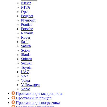
Nissan
NIVA
Opel
Peugeot
Plymouth
Pontiac
Porsche
Renault
Rover
Saab
Saturn
Scion
Skoda
Subaru
Suzuki
Toyota
UAZ
VAZ
Volga
Volkswagen
Volvo
Проставки для квадроцикла
Проставки на прицеп
Проставки для погрузчика