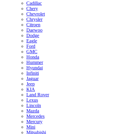
Cadillac
Chery
Chevrolet
Chrysler
Citroen
Daewoo
Dodge
Eagle
Ford
GMC
Honda
Hummer
Hyundai
Infiniti
Jaguar
Jeep
KIA
Land Rover
Lexus
Lincoln
Mazda
Mercedes
Mercury
Mini
Mitsubishi