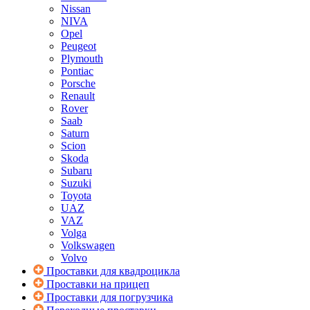
Nissan
NIVA
Opel
Peugeot
Plymouth
Pontiac
Porsche
Renault
Rover
Saab
Saturn
Scion
Skoda
Subaru
Suzuki
Toyota
UAZ
VAZ
Volga
Volkswagen
Volvo
Проставки для квадроцикла
Проставки на прицеп
Проставки для погрузчика