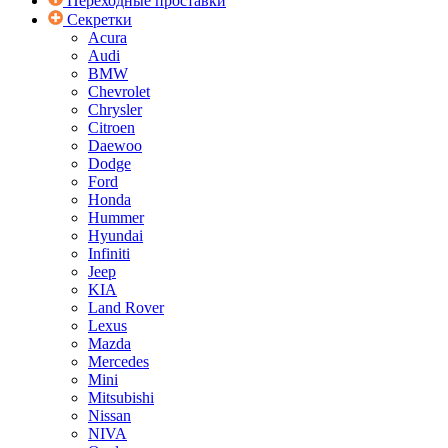
Переходные проставки
Секретки
Acura
Audi
BMW
Chevrolet
Chrysler
Citroen
Daewoo
Dodge
Ford
Honda
Hummer
Hyundai
Infiniti
Jeep
KIA
Land Rover
Lexus
Mazda
Mercedes
Mini
Mitsubishi
Nissan
NIVA