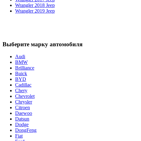
Wrangler 2018 Jeep
Wrangler 2019 Jeep
Выберите марку автомобиля
Audi
BMW
Brilliance
Buick
BYD
Cadillac
Chery
Chevrolet
Chrysler
Citroen
Daewoo
Datsun
Dodge
DongFeng
Fiat