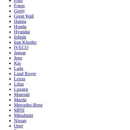
Ford
Foton
Geely
Great Wall
Haima
Honda
Hyundai
Infiniti
Iran Khodro
IVECO
Jaguar
Jeep
Kia
Lada
Land Rover
Lexus
Lifan
Luxgen
Maserati
Mazda
Mercedes-Benz
MINI
Mitsubishi
Nissan
Opel