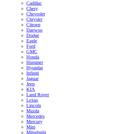
Cadillac
Chery
Chevrolet
Chrysler
Citroen
Daewoo
Dodge
Eagle
Ford
GMC
Honda
Hummer
Hyundai
Infiniti
Jaguar
Jeep
KIA
Land Rover
Lexus
Lincoln
Mazda
Mercedes
Mercury
Mini
Mitsubishi