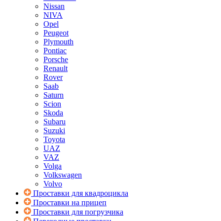
Nissan
NIVA
Opel
Peugeot
Plymouth
Pontiac
Porsche
Renault
Rover
Saab
Saturn
Scion
Skoda
Subaru
Suzuki
Toyota
UAZ
VAZ
Volga
Volkswagen
Volvo
Проставки для квадроцикла
Проставки на прицеп
Проставки для погрузчика