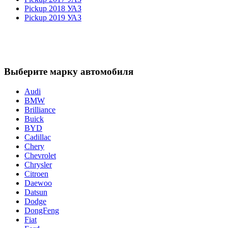
Pickup 2018 УАЗ
Pickup 2019 УАЗ
Выберите марку автомобиля
Audi
BMW
Brilliance
Buick
BYD
Cadillac
Chery
Chevrolet
Chrysler
Citroen
Daewoo
Datsun
Dodge
DongFeng
Fiat