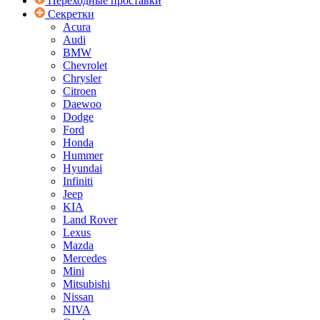
Переходные проставки
Секретки
Acura
Audi
BMW
Chevrolet
Chrysler
Citroen
Daewoo
Dodge
Ford
Honda
Hummer
Hyundai
Infiniti
Jeep
KIA
Land Rover
Lexus
Mazda
Mercedes
Mini
Mitsubishi
Nissan
NIVA