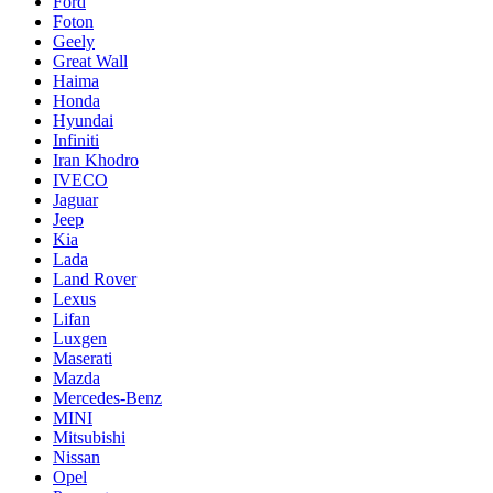
Ford
Foton
Geely
Great Wall
Haima
Honda
Hyundai
Infiniti
Iran Khodro
IVECO
Jaguar
Jeep
Kia
Lada
Land Rover
Lexus
Lifan
Luxgen
Maserati
Mazda
Mercedes-Benz
MINI
Mitsubishi
Nissan
Opel