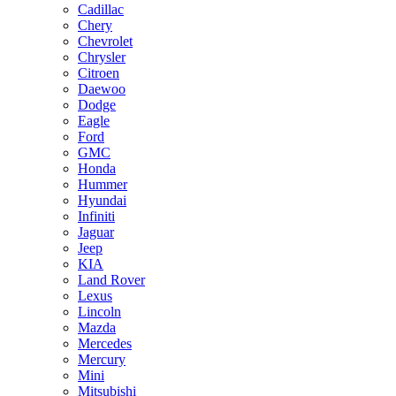
Cadillac
Chery
Chevrolet
Chrysler
Citroen
Daewoo
Dodge
Eagle
Ford
GMC
Honda
Hummer
Hyundai
Infiniti
Jaguar
Jeep
KIA
Land Rover
Lexus
Lincoln
Mazda
Mercedes
Mercury
Mini
Mitsubishi