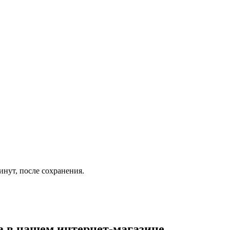
инут, после сохранения.
а
в нашем интернет-магазине