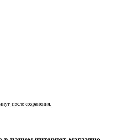
инут, после сохранения.
а
в нашем интернет-магазине