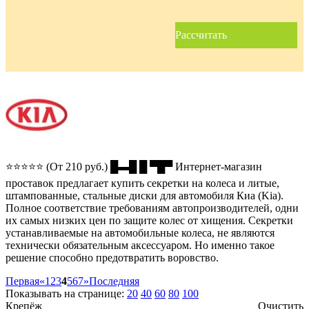
Рассчитать
⭐⭐⭐⭐⭐ (От 210 руб.) █▬█ █ ▀█▀ Интернет-магазин
проставок предлагает купить секретки на колеса и литые,
штампованные, стальные диски для автомобиля Киа (Kia).
Полное соответствие требованиям автопроизводителей, одни
их самых низких цен по защите колес от хищения. Секретки
устанавливаемые на автомобильные колеса, не являются
технически обязательным аксессуаром. Но именно такое
решение способно предотвратить воровство.
Первая
«
1
2
3
4
5
6
7
»
Последняя
Показывать на странице:
20
40
60
80
100
Крепёж
Очистить