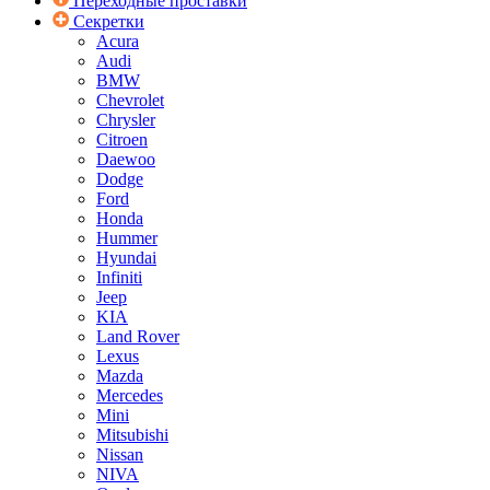
Переходные проставки
Секретки
Acura
Audi
BMW
Chevrolet
Chrysler
Citroen
Daewoo
Dodge
Ford
Honda
Hummer
Hyundai
Infiniti
Jeep
KIA
Land Rover
Lexus
Mazda
Mercedes
Mini
Mitsubishi
Nissan
NIVA