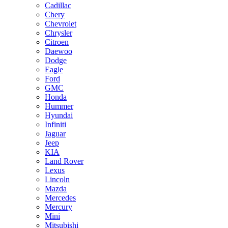
Cadillac
Chery
Chevrolet
Chrysler
Citroen
Daewoo
Dodge
Eagle
Ford
GMC
Honda
Hummer
Hyundai
Infiniti
Jaguar
Jeep
KIA
Land Rover
Lexus
Lincoln
Mazda
Mercedes
Mercury
Mini
Mitsubishi