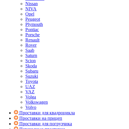
Nissan
NIVA
Opel
Peugeot
Plymouth
Pontiac
Porsche
Renault
Rover
Saab
Saturn
Scion
Skoda
Subaru
Suzuki
Toyota
UAZ
VAZ
Volga
Volkswagen
Volvo
Проставки для квадроцикла
Проставки на прицеп
Проставки для погрузчика