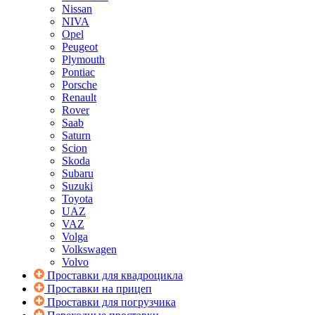
Nissan
NIVA
Opel
Peugeot
Plymouth
Pontiac
Porsche
Renault
Rover
Saab
Saturn
Scion
Skoda
Subaru
Suzuki
Toyota
UAZ
VAZ
Volga
Volkswagen
Volvo
Проставки для квадроцикла
Проставки на прицеп
Проставки для погрузчика