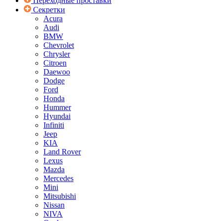
Переходные проставки
Секретки
Acura
Audi
BMW
Chevrolet
Chrysler
Citroen
Daewoo
Dodge
Ford
Honda
Hummer
Hyundai
Infiniti
Jeep
KIA
Land Rover
Lexus
Mazda
Mercedes
Mini
Mitsubishi
Nissan
NIVA