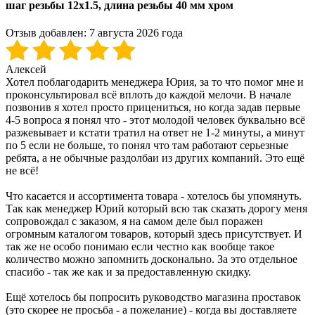
шаг резьбы 12x1.5, длина резьбы 40 мм хром
Отзыв добавлен:
7 августа 2026 года
Алексей
Хотел поблагодарить менеджера Юрия, за то что помог мне и
проконсультировал всё вплоть до каждой мелочи. В начале
позвонив я хотел просто прицениться, но когда задав первые
4-5 вопроса я понял что - этот молодой человек буквально всё
разжевывает и кстати тратил на ответ не 1-2 минуты, а минут
по 5 если не больше, то понял что там работают серьезные
ребята, а не обычные раздолбаи из других компаний. Это ещё
не всё!
Что касается и ассортимента товара - хотелось бы упомянуть.
Так как менеджер Юрий который всю так сказать дорогу меня
сопровождал с заказом, я на самом деле был поражен
огромным каталогом товаров, который здесь присутствует. И
так же не особо понимаю если честно как вообще такое
количество можно запомнить досконально. За это отдельное
спасибо - так же как и за предоставленную скидку.
Ещё хотелось бы попросить руководство магазина проставок
(это скорее не просьба - а пожелание) - когда вы доставляете