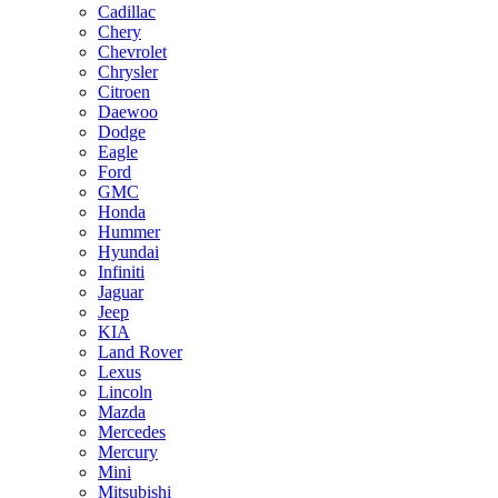
Cadillac
Chery
Chevrolet
Chrysler
Citroen
Daewoo
Dodge
Eagle
Ford
GMC
Honda
Hummer
Hyundai
Infiniti
Jaguar
Jeep
KIA
Land Rover
Lexus
Lincoln
Mazda
Mercedes
Mercury
Mini
Mitsubishi