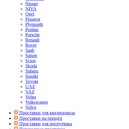
Nissan
NIVA
Opel
Peugeot
Plymouth
Pontiac
Porsche
Renault
Rover
Saab
Saturn
Scion
Skoda
Subaru
Suzuki
Toyota
UAZ
VAZ
Volga
Volkswagen
Volvo
Проставки для квадроцикла
Проставки на прицеп
Проставки для погрузчика