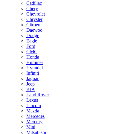
Cadillac
Chery
Chevrolet
Chrysler
Citroen
Daewoo
Dodge
Eagle
Ford
GMC
Honda
Hummer
Hyundai
Infiniti
Jaguar
Jeep
KIA
Land Rover
Lexus
Lincoln
Mazda
Mercedes
Mercury
Mini
Mitsubishi