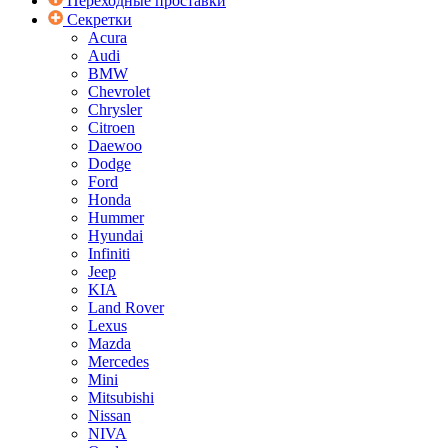
Переходные проставки
Секретки
Acura
Audi
BMW
Chevrolet
Chrysler
Citroen
Daewoo
Dodge
Ford
Honda
Hummer
Hyundai
Infiniti
Jeep
KIA
Land Rover
Lexus
Mazda
Mercedes
Mini
Mitsubishi
Nissan
NIVA