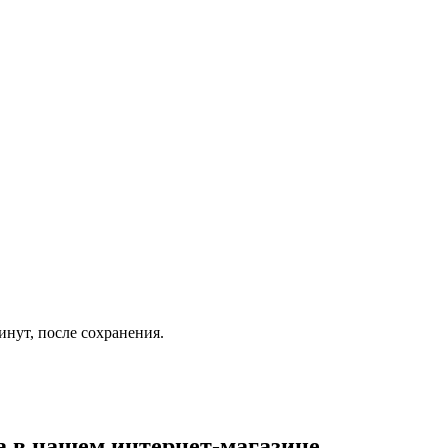
инут, после сохранения.
а
в нашем интернет-магазине