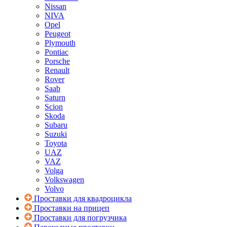
Nissan
NIVA
Opel
Peugeot
Plymouth
Pontiac
Porsche
Renault
Rover
Saab
Saturn
Scion
Skoda
Subaru
Suzuki
Toyota
UAZ
VAZ
Volga
Volkswagen
Volvo
Проставки для квадроцикла
Проставки на прицеп
Проставки для погрузчика