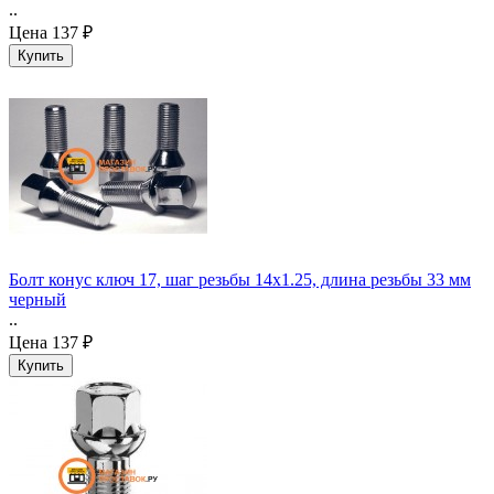
..
Цена
137 ₽
Болт конус ключ 17, шаг резьбы 14x1.25, длина резьбы 33 мм
черный
..
Цена
137 ₽