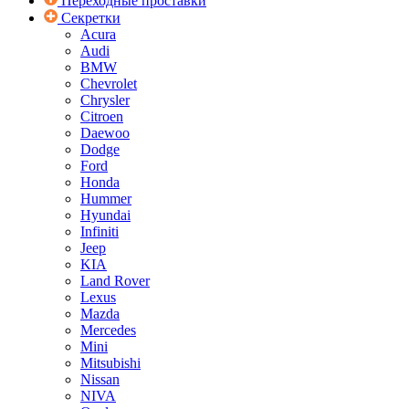
Переходные проставки
Секретки
Acura
Audi
BMW
Chevrolet
Chrysler
Citroen
Daewoo
Dodge
Ford
Honda
Hummer
Hyundai
Infiniti
Jeep
KIA
Land Rover
Lexus
Mazda
Mercedes
Mini
Mitsubishi
Nissan
NIVA