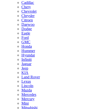
Cadillac
Chery
Chevrolet
Chrysler
Citroen
Daewoo
Dodge
Eagle
Ford
GMC
Honda
Hummer
Hyundai
Infiniti
Jaguar
Jeep
KIA
Land Rover
Lexus
Lincoln
Mazda
Mercedes
Mercury
Mini
Mitsubishi