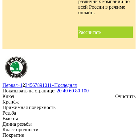
различных компаний по
всей России в режиме
онлайн.
Рассчитать
Первая
«
1
2
3
4
5
6
7
8
9
10
11
»
Последняя
Показывать на странице:
20
40
60
80
100
Ключ
Очистить
Крепёж
Прижимная поверхность
Резьба
Высота
Длина резьбы
Класс прочности
Покрытие