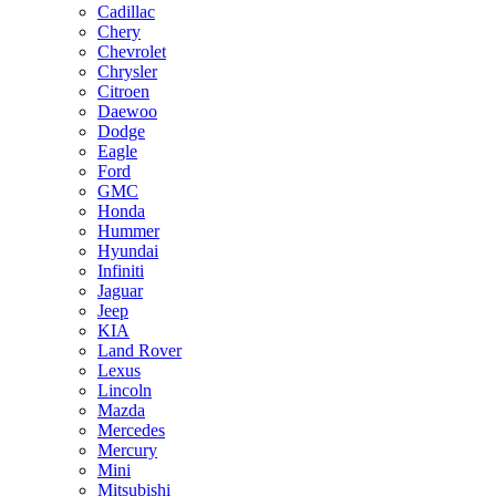
Cadillac
Chery
Chevrolet
Chrysler
Citroen
Daewoo
Dodge
Eagle
Ford
GMC
Honda
Hummer
Hyundai
Infiniti
Jaguar
Jeep
KIA
Land Rover
Lexus
Lincoln
Mazda
Mercedes
Mercury
Mini
Mitsubishi