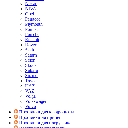
Nissan
NIVA
Opel
Peugeot
Plymouth
Pontiac
Porsche
Renault
Rover
Saab
Saturn
Scion
Skoda
Subaru
Suzuki
Toyota
UAZ
VAZ
Volga
Volkswagen
Volvo
Проставки для квадроцикла
Проставки на прицеп
Проставки для погрузчика