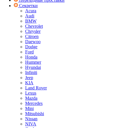
Переходные проставки
Секретки
Acura
Audi
BMW
Chevrolet
Chrysler
Citroen
Daewoo
Dodge
Ford
Honda
Hummer
Hyundai
Infiniti
Jeep
KIA
Land Rover
Lexus
Mazda
Mercedes
Mini
Mitsubishi
Nissan
NIVA