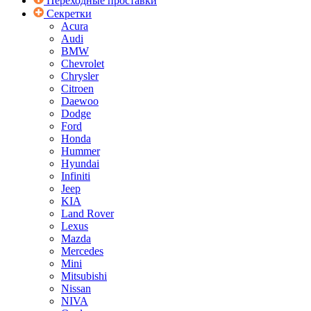
Переходные проставки
Секретки
Acura
Audi
BMW
Chevrolet
Chrysler
Citroen
Daewoo
Dodge
Ford
Honda
Hummer
Hyundai
Infiniti
Jeep
KIA
Land Rover
Lexus
Mazda
Mercedes
Mini
Mitsubishi
Nissan
NIVA