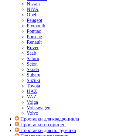
Nissan
NIVA
Opel
Peugeot
Plymouth
Pontiac
Porsche
Renault
Rover
Saab
Saturn
Scion
Skoda
Subaru
Suzuki
Toyota
UAZ
VAZ
Volga
Volkswagen
Volvo
Проставки для квадроцикла
Проставки на прицеп
Проставки для погрузчика