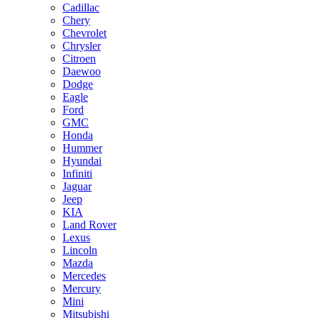
Cadillac
Chery
Chevrolet
Chrysler
Citroen
Daewoo
Dodge
Eagle
Ford
GMC
Honda
Hummer
Hyundai
Infiniti
Jaguar
Jeep
KIA
Land Rover
Lexus
Lincoln
Mazda
Mercedes
Mercury
Mini
Mitsubishi