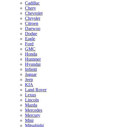
Cadillac
Chery
Chevrolet
Chrysler
Citroen
Daewoo
Dodge
Eagle
Ford
GMC
Honda
Hummer
Hyundai
Infiniti
Jaguar
Jeep
KIA
Land Rover
Lexus
Lincoln
Mazda
Mercedes
Mercury
Mini
Mitsubishi