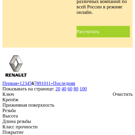
различных компаний по
всей России в режиме
онлайн.
Рассчитать
Первая
«
1
2
3
4
5
6
7
8
9
10
11
»
Последняя
Показывать на странице:
20
40
60
80
100
Ключ
Очистить
Крепёж
Прижимная поверхность
Резьба
Высота
Длина резьбы
Класс прочности
Покрытие