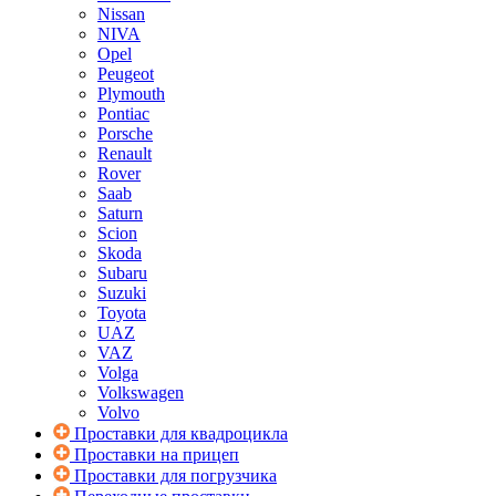
Nissan
NIVA
Opel
Peugeot
Plymouth
Pontiac
Porsche
Renault
Rover
Saab
Saturn
Scion
Skoda
Subaru
Suzuki
Toyota
UAZ
VAZ
Volga
Volkswagen
Volvo
Проставки для квадроцикла
Проставки на прицеп
Проставки для погрузчика