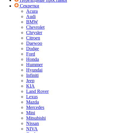
Переходные проставки
Секретки
Acura
Audi
BMW
Chevrolet
Chrysler
Citroen
Daewoo
Dodge
Ford
Honda
Hummer
Hyundai
Infiniti
Jeep
KIA
Land Rover
Lexus
Mazda
Mercedes
Mini
Mitsubishi
Nissan
NIVA