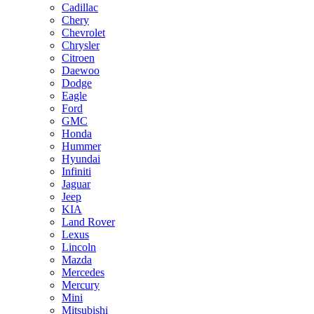
Cadillac
Chery
Chevrolet
Chrysler
Citroen
Daewoo
Dodge
Eagle
Ford
GMC
Honda
Hummer
Hyundai
Infiniti
Jaguar
Jeep
KIA
Land Rover
Lexus
Lincoln
Mazda
Mercedes
Mercury
Mini
Mitsubishi