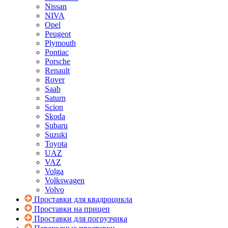
Nissan
NIVA
Opel
Peugeot
Plymouth
Pontiac
Porsche
Renault
Rover
Saab
Saturn
Scion
Skoda
Subaru
Suzuki
Toyota
UAZ
VAZ
Volga
Volkswagen
Volvo
Проставки для квадроцикла
Проставки на прицеп
Проставки для погрузчика