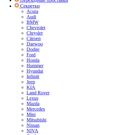
Переходные проставки
Секретки
Acura
Audi
BMW
Chevrolet
Chrysler
Citroen
Daewoo
Dodge
Ford
Honda
Hummer
Hyundai
Infiniti
Jeep
KIA
Land Rover
Lexus
Mazda
Mercedes
Mini
Mitsubishi
Nissan
NIVA