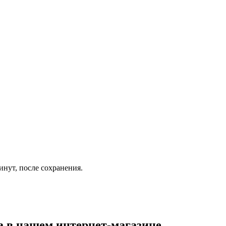
инут, после сохранения.
а
в нашем интернет-магазине