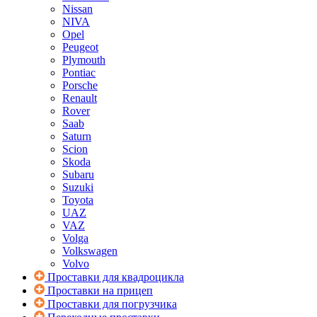
Nissan
NIVA
Opel
Peugeot
Plymouth
Pontiac
Porsche
Renault
Rover
Saab
Saturn
Scion
Skoda
Subaru
Suzuki
Toyota
UAZ
VAZ
Volga
Volkswagen
Volvo
Проставки для квадроцикла
Проставки на прицеп
Проставки для погрузчика