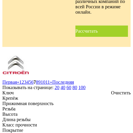
различных компаний по
всей России в режиме
онлайн.
Рассчитать
Первая
«
1
2
3
4
5
6
7
8
9
10
11
»
Последняя
Показывать на странице:
20
40
60
80
100
Ключ
Очистить
Крепёж
Прижимная поверхность
Резьба
Высота
Длина резьбы
Класс прочности
Покрытие