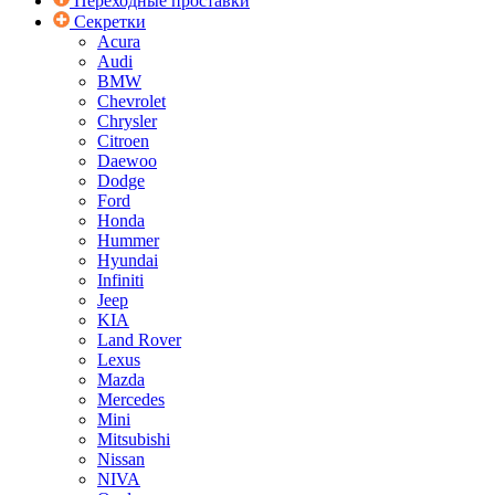
Переходные проставки
Секретки
Acura
Audi
BMW
Chevrolet
Chrysler
Citroen
Daewoo
Dodge
Ford
Honda
Hummer
Hyundai
Infiniti
Jeep
KIA
Land Rover
Lexus
Mazda
Mercedes
Mini
Mitsubishi
Nissan
NIVA