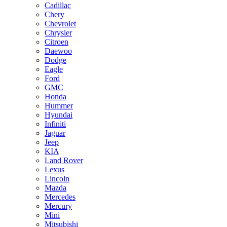
Cadillac
Chery
Chevrolet
Chrysler
Citroen
Daewoo
Dodge
Eagle
Ford
GMC
Honda
Hummer
Hyundai
Infiniti
Jaguar
Jeep
KIA
Land Rover
Lexus
Lincoln
Mazda
Mercedes
Mercury
Mini
Mitsubishi