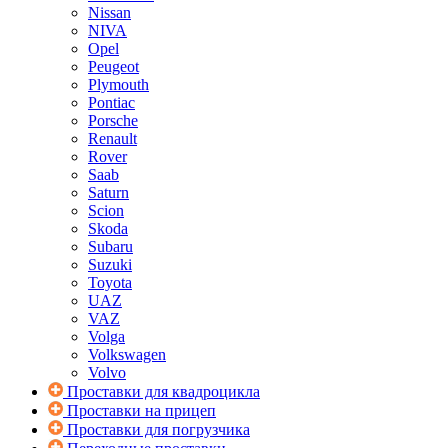
Nissan
NIVA
Opel
Peugeot
Plymouth
Pontiac
Porsche
Renault
Rover
Saab
Saturn
Scion
Skoda
Subaru
Suzuki
Toyota
UAZ
VAZ
Volga
Volkswagen
Volvo
Проставки для квадроцикла
Проставки на прицеп
Проставки для погрузчика