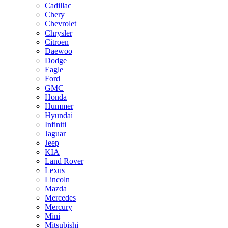
Cadillac
Chery
Chevrolet
Chrysler
Citroen
Daewoo
Dodge
Eagle
Ford
GMC
Honda
Hummer
Hyundai
Infiniti
Jaguar
Jeep
KIA
Land Rover
Lexus
Lincoln
Mazda
Mercedes
Mercury
Mini
Mitsubishi