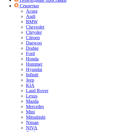
Переходные проставки
Секретки
Acura
Audi
BMW
Chevrolet
Chrysler
Citroen
Daewoo
Dodge
Ford
Honda
Hummer
Hyundai
Infiniti
Jeep
KIA
Land Rover
Lexus
Mazda
Mercedes
Mini
Mitsubishi
Nissan
NIVA