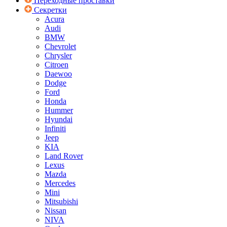
Переходные проставки
Секретки
Acura
Audi
BMW
Chevrolet
Chrysler
Citroen
Daewoo
Dodge
Ford
Honda
Hummer
Hyundai
Infiniti
Jeep
KIA
Land Rover
Lexus
Mazda
Mercedes
Mini
Mitsubishi
Nissan
NIVA