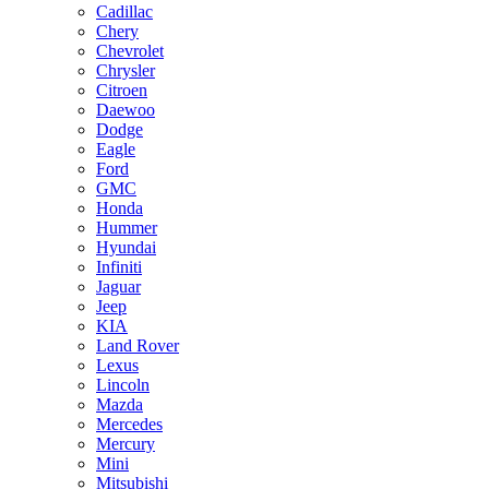
Cadillac
Chery
Chevrolet
Chrysler
Citroen
Daewoo
Dodge
Eagle
Ford
GMC
Honda
Hummer
Hyundai
Infiniti
Jaguar
Jeep
KIA
Land Rover
Lexus
Lincoln
Mazda
Mercedes
Mercury
Mini
Mitsubishi