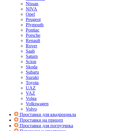
Nissan
NIVA
Opel
Peugeot
Plymouth
Pontiac
Porsche
Renault
Rover
Saab
Saturn
Scion
Skoda
Subaru
Suzuki
Toyota
UAZ
VAZ
Volga
Volkswagen
Volvo
Проставки для квадроцикла
Проставки на прицеп
Проставки для погрузчика