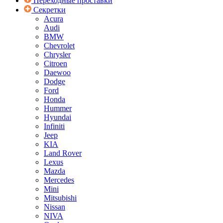
Переходные проставки
Секретки
Acura
Audi
BMW
Chevrolet
Chrysler
Citroen
Daewoo
Dodge
Ford
Honda
Hummer
Hyundai
Infiniti
Jeep
KIA
Land Rover
Lexus
Mazda
Mercedes
Mini
Mitsubishi
Nissan
NIVA