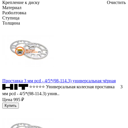
Крепление к диску
Очистить
Материал
Разболтовка
Ступица
Толщина
Проставка 3 мм pcd - 4/5*(98-114.3) универсальная чёрная
█▬█ █ ▀█▀ ⭐⭐⭐⭐⭐ Универсальная колесная проставка 3
мм pcd - 4/5*(98-114.3) унив..
Цена
995 ₽