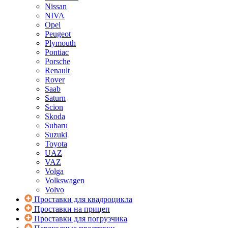
Nissan
NIVA
Opel
Peugeot
Plymouth
Pontiac
Porsche
Renault
Rover
Saab
Saturn
Scion
Skoda
Subaru
Suzuki
Toyota
UAZ
VAZ
Volga
Volkswagen
Volvo
Проставки для квадроцикла
Проставки на прицеп
Проставки для погрузчика