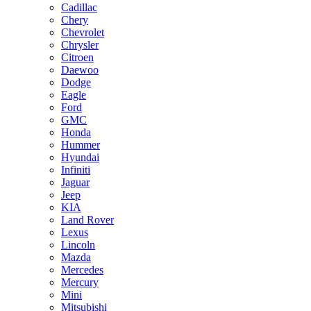
Cadillac
Chery
Chevrolet
Chrysler
Citroen
Daewoo
Dodge
Eagle
Ford
GMC
Honda
Hummer
Hyundai
Infiniti
Jaguar
Jeep
KIA
Land Rover
Lexus
Lincoln
Mazda
Mercedes
Mercury
Mini
Mitsubishi