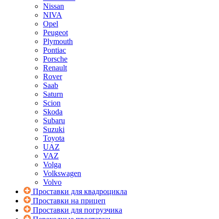
Nissan
NIVA
Opel
Peugeot
Plymouth
Pontiac
Porsche
Renault
Rover
Saab
Saturn
Scion
Skoda
Subaru
Suzuki
Toyota
UAZ
VAZ
Volga
Volkswagen
Volvo
Проставки для квадроцикла
Проставки на прицеп
Проставки для погрузчика