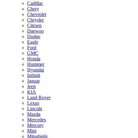
Cadillac
Chery
Chevrolet
Chrysler
Citroen
Daewoo
Dodge
Eagle
Ford
GMC
Honda
Hummer
Hyundai
Infiniti
Jaguar
Jeep
KIA
Land Rover
Lexus
Lincoln
Mazda
Mercedes
Mercury
Mini
Mitsubishi