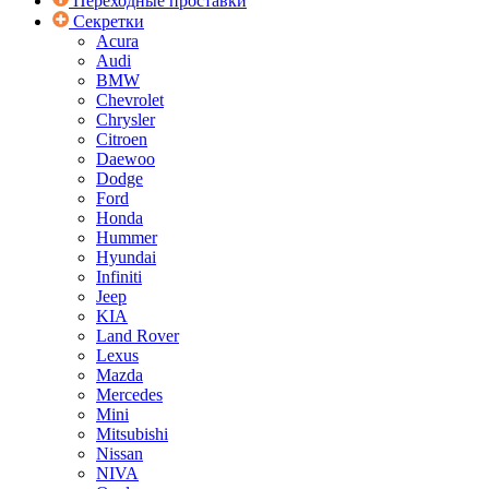
Переходные проставки
Секретки
Acura
Audi
BMW
Chevrolet
Chrysler
Citroen
Daewoo
Dodge
Ford
Honda
Hummer
Hyundai
Infiniti
Jeep
KIA
Land Rover
Lexus
Mazda
Mercedes
Mini
Mitsubishi
Nissan
NIVA