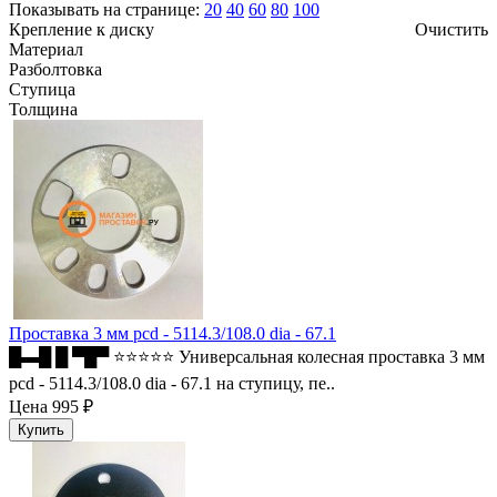
Показывать на странице:
20
40
60
80
100
Крепление к диску
Очистить
Материал
Разболтовка
Ступица
Толщина
Проставка 3 мм pcd - 5114.3/108.0 dia - 67.1
█▬█ █ ▀█▀ ⭐⭐⭐⭐⭐ Универсальная колесная проставка 3 мм
pcd - 5114.3/108.0 dia - 67.1 на ступицу, пе..
Цена
995 ₽