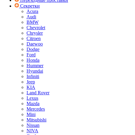
Переходные проставки
Секретки
Acura
Audi
BMW
Chevrolet
Chrysler
Citroen
Daewoo
Dodge
Ford
Honda
Hummer
Hyundai
Infiniti
Jeep
KIA
Land Rover
Lexus
Mazda
Mercedes
Mini
Mitsubishi
Nissan
NIVA