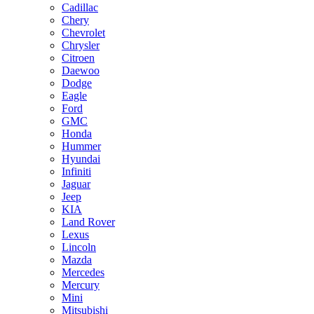
Cadillac
Chery
Chevrolet
Chrysler
Citroen
Daewoo
Dodge
Eagle
Ford
GMC
Honda
Hummer
Hyundai
Infiniti
Jaguar
Jeep
KIA
Land Rover
Lexus
Lincoln
Mazda
Mercedes
Mercury
Mini
Mitsubishi