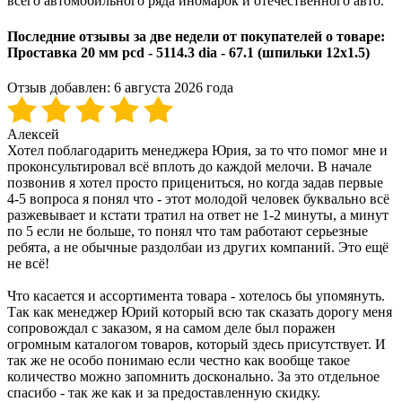
всего автомобильного ряда иномарок и отечественного авто.
Последние отзывы за две недели от покупателей о товаре:
Проставка 20 мм pcd - 5114.3 dia - 67.1 (шпильки 12x1.5)
Отзыв добавлен:
6 августа 2026 года
Алексей
Хотел поблагодарить менеджера Юрия, за то что помог мне и
проконсультировал всё вплоть до каждой мелочи. В начале
позвонив я хотел просто прицениться, но когда задав первые
4-5 вопроса я понял что - этот молодой человек буквально всё
разжевывает и кстати тратил на ответ не 1-2 минуты, а минут
по 5 если не больше, то понял что там работают серьезные
ребята, а не обычные раздолбаи из других компаний. Это ещё
не всё!
Что касается и ассортимента товара - хотелось бы упомянуть.
Так как менеджер Юрий который всю так сказать дорогу меня
сопровождал с заказом, я на самом деле был поражен
огромным каталогом товаров, который здесь присутствует. И
так же не особо понимаю если честно как вообще такое
количество можно запомнить досконально. За это отдельное
спасибо - так же как и за предоставленную скидку.