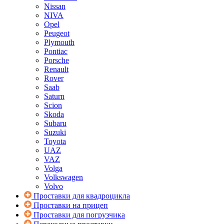
Nissan
NIVA
Opel
Peugeot
Plymouth
Pontiac
Porsche
Renault
Rover
Saab
Saturn
Scion
Skoda
Subaru
Suzuki
Toyota
UAZ
VAZ
Volga
Volkswagen
Volvo
Проставки для квадроцикла
Проставки на прицеп
Проставки для погрузчика