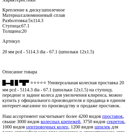
Крепление к диску:
шпилечное
Материал:
алюминиевый сплав
Разболтовка:
5x114.3
Ступица:
67.1
Толщина:
20
Артикул
20 мм pcd - 5114.3 dia - 67.1 (шпильки 12x1.5)
Описание товара
█▬█ █ ▀█▀ ⭐⭐⭐⭐⭐ Универсальная колесная проставка 20
мм pcd - 5114.3 dia - 67.1 (шпильки 12x1.5) на ступицу,
передние и задние колеса для увеличения клиренса, можно
купить у официального производителя и продавца в едином
интернет-магазине по производству и продаже проставок.
Наш ассортимент насчитывает более 4200 видов
проставок
,
свыше 3000 видов
колесных крепежей
, 3750 видов
секреток
,
1000 видов
центровочных колец
, 1200 видов
шпилек
для