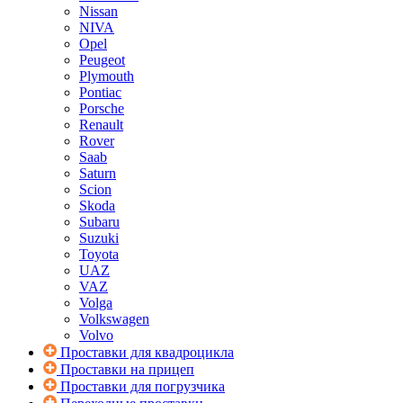
Nissan
NIVA
Opel
Peugeot
Plymouth
Pontiac
Porsche
Renault
Rover
Saab
Saturn
Scion
Skoda
Subaru
Suzuki
Toyota
UAZ
VAZ
Volga
Volkswagen
Volvo
Проставки для квадроцикла
Проставки на прицеп
Проставки для погрузчика