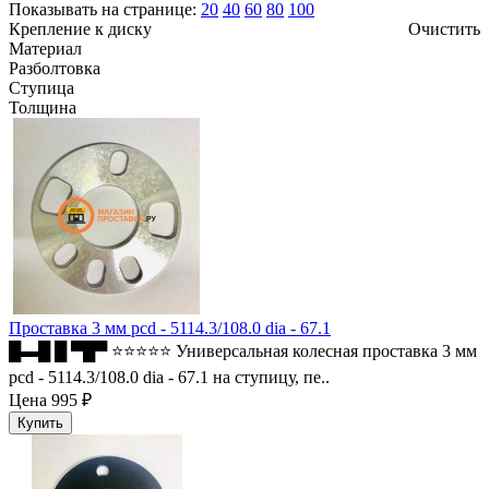
Показывать на странице:
20
40
60
80
100
Крепление к диску
Очистить
Материал
Разболтовка
Ступица
Толщина
Проставка 3 мм pcd - 5114.3/108.0 dia - 67.1
█▬█ █ ▀█▀ ⭐⭐⭐⭐⭐ Универсальная колесная проставка 3 мм
pcd - 5114.3/108.0 dia - 67.1 на ступицу, пе..
Цена
995 ₽