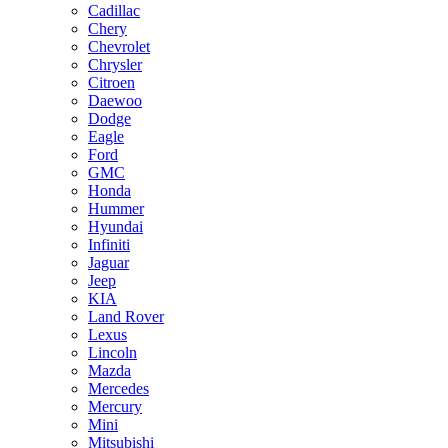
Cadillac
Chery
Chevrolet
Chrysler
Citroen
Daewoo
Dodge
Eagle
Ford
GMC
Honda
Hummer
Hyundai
Infiniti
Jaguar
Jeep
KIA
Land Rover
Lexus
Lincoln
Mazda
Mercedes
Mercury
Mini
Mitsubishi