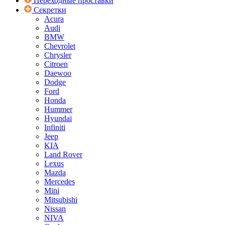
Переходные проставки
Секретки
Acura
Audi
BMW
Chevrolet
Chrysler
Citroen
Daewoo
Dodge
Ford
Honda
Hummer
Hyundai
Infiniti
Jeep
KIA
Land Rover
Lexus
Mazda
Mercedes
Mini
Mitsubishi
Nissan
NIVA