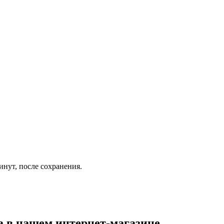
инут, после сохранения.
а
в нашем интернет-магазине