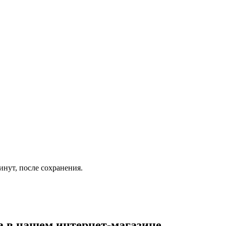
инут, после сохранения.
а
в нашем интернет-магазине