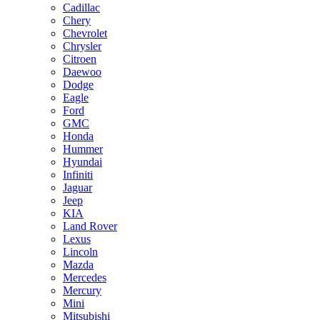
Cadillac
Chery
Chevrolet
Chrysler
Citroen
Daewoo
Dodge
Eagle
Ford
GMC
Honda
Hummer
Hyundai
Infiniti
Jaguar
Jeep
KIA
Land Rover
Lexus
Lincoln
Mazda
Mercedes
Mercury
Mini
Mitsubishi