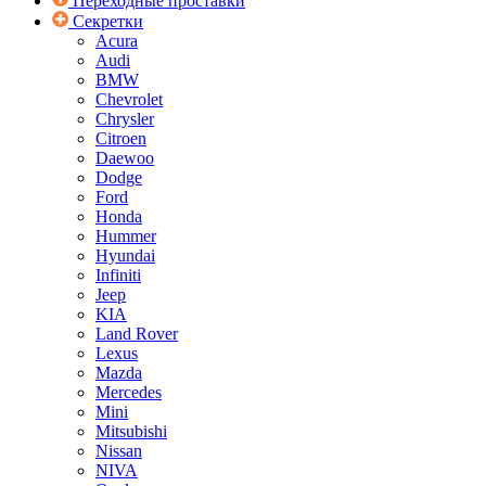
Переходные проставки
Секретки
Acura
Audi
BMW
Chevrolet
Chrysler
Citroen
Daewoo
Dodge
Ford
Honda
Hummer
Hyundai
Infiniti
Jeep
KIA
Land Rover
Lexus
Mazda
Mercedes
Mini
Mitsubishi
Nissan
NIVA