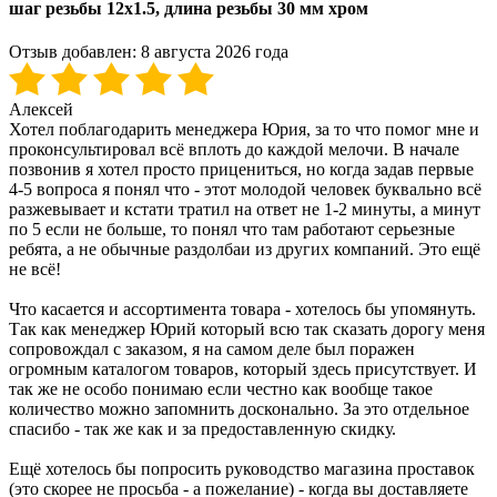
шаг резьбы 12x1.5, длина резьбы 30 мм хром
Отзыв добавлен:
8 августа 2026 года
Алексей
Хотел поблагодарить менеджера Юрия, за то что помог мне и
проконсультировал всё вплоть до каждой мелочи. В начале
позвонив я хотел просто прицениться, но когда задав первые
4-5 вопроса я понял что - этот молодой человек буквально всё
разжевывает и кстати тратил на ответ не 1-2 минуты, а минут
по 5 если не больше, то понял что там работают серьезные
ребята, а не обычные раздолбаи из других компаний. Это ещё
не всё!
Что касается и ассортимента товара - хотелось бы упомянуть.
Так как менеджер Юрий который всю так сказать дорогу меня
сопровождал с заказом, я на самом деле был поражен
огромным каталогом товаров, который здесь присутствует. И
так же не особо понимаю если честно как вообще такое
количество можно запомнить досконально. За это отдельное
спасибо - так же как и за предоставленную скидку.
Ещё хотелось бы попросить руководство магазина проставок
(это скорее не просьба - а пожелание) - когда вы доставляете