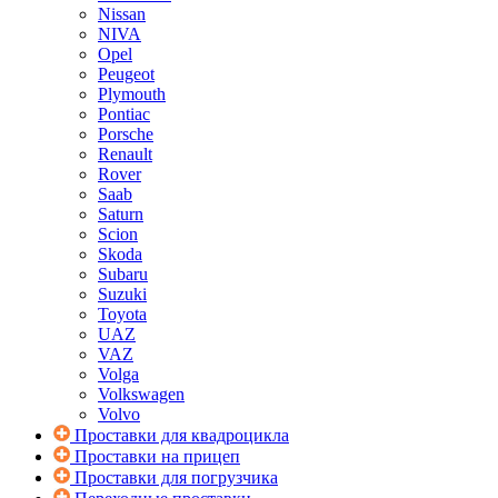
Nissan
NIVA
Opel
Peugeot
Plymouth
Pontiac
Porsche
Renault
Rover
Saab
Saturn
Scion
Skoda
Subaru
Suzuki
Toyota
UAZ
VAZ
Volga
Volkswagen
Volvo
Проставки для квадроцикла
Проставки на прицеп
Проставки для погрузчика