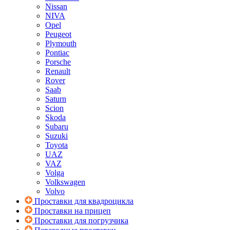
Nissan
NIVA
Opel
Peugeot
Plymouth
Pontiac
Porsche
Renault
Rover
Saab
Saturn
Scion
Skoda
Subaru
Suzuki
Toyota
UAZ
VAZ
Volga
Volkswagen
Volvo
Проставки для квадроцикла
Проставки на прицеп
Проставки для погрузчика