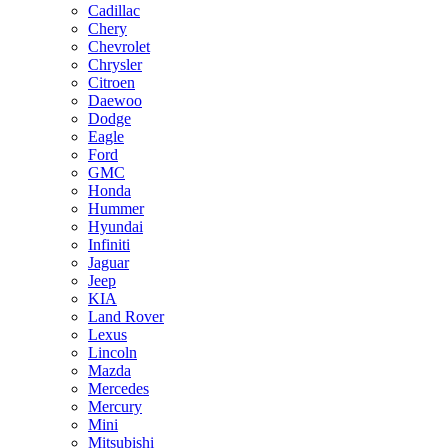
Cadillac
Chery
Chevrolet
Chrysler
Citroen
Daewoo
Dodge
Eagle
Ford
GMC
Honda
Hummer
Hyundai
Infiniti
Jaguar
Jeep
KIA
Land Rover
Lexus
Lincoln
Mazda
Mercedes
Mercury
Mini
Mitsubishi