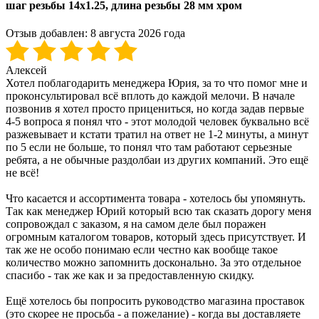
шаг резьбы 14x1.25, длина резьбы 28 мм хром
Отзыв добавлен:
8 августа 2026 года
Алексей
Хотел поблагодарить менеджера Юрия, за то что помог мне и
проконсультировал всё вплоть до каждой мелочи. В начале
позвонив я хотел просто прицениться, но когда задав первые
4-5 вопроса я понял что - этот молодой человек буквально всё
разжевывает и кстати тратил на ответ не 1-2 минуты, а минут
по 5 если не больше, то понял что там работают серьезные
ребята, а не обычные раздолбаи из других компаний. Это ещё
не всё!
Что касается и ассортимента товара - хотелось бы упомянуть.
Так как менеджер Юрий который всю так сказать дорогу меня
сопровождал с заказом, я на самом деле был поражен
огромным каталогом товаров, который здесь присутствует. И
так же не особо понимаю если честно как вообще такое
количество можно запомнить досконально. За это отдельное
спасибо - так же как и за предоставленную скидку.
Ещё хотелось бы попросить руководство магазина проставок
(это скорее не просьба - а пожелание) - когда вы доставляете