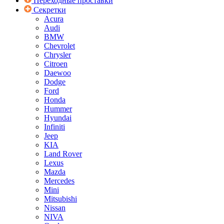
Переходные проставки
Секретки
Acura
Audi
BMW
Chevrolet
Chrysler
Citroen
Daewoo
Dodge
Ford
Honda
Hummer
Hyundai
Infiniti
Jeep
KIA
Land Rover
Lexus
Mazda
Mercedes
Mini
Mitsubishi
Nissan
NIVA