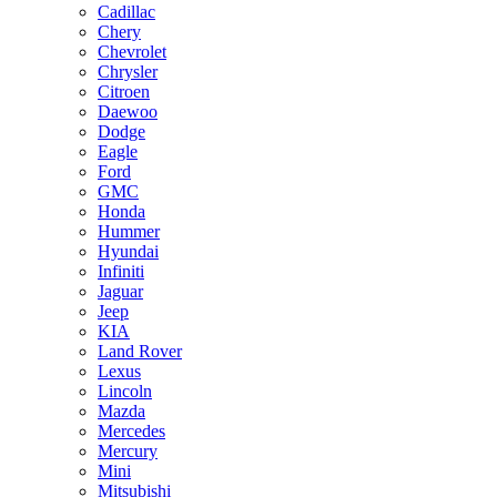
Cadillac
Chery
Chevrolet
Chrysler
Citroen
Daewoo
Dodge
Eagle
Ford
GMC
Honda
Hummer
Hyundai
Infiniti
Jaguar
Jeep
KIA
Land Rover
Lexus
Lincoln
Mazda
Mercedes
Mercury
Mini
Mitsubishi