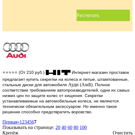
Рассчитать
⭐⭐⭐⭐⭐ (От 210 руб.) █▬█ █ ▀█▀ Интернет-магазин проставок
предлагает купить секретки на колеса и литые, штампованные,
Ауди (Audi)
стальные диски для автомобиля
. Полное
соответствие требованиям автопроизводителей, одни их самых
низких цен по защите колес от хищения. Секретки
устанавливаемые на автомобильные колеса, не являются
технически обязательным аксессуаром. Но именно такое
решение способно предотвратить воровство.
Первая
«
1
2
3
4
5
6
7
Показывать на странице:
20
40
60
80
100
Крепёж
Очистить