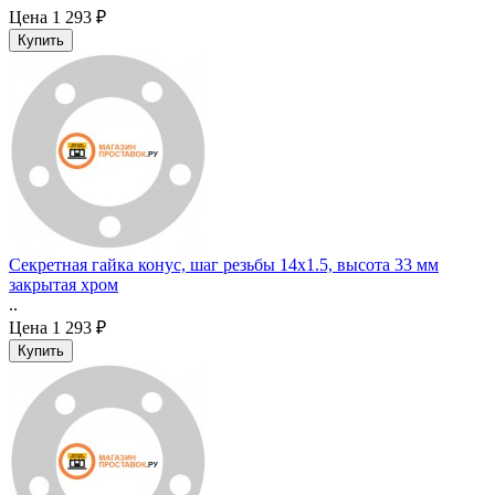
Цена
1 293 ₽
Секретная гайка конус, шаг резьбы 14x1.5, высота 33 мм
закрытая хром
..
Цена
1 293 ₽