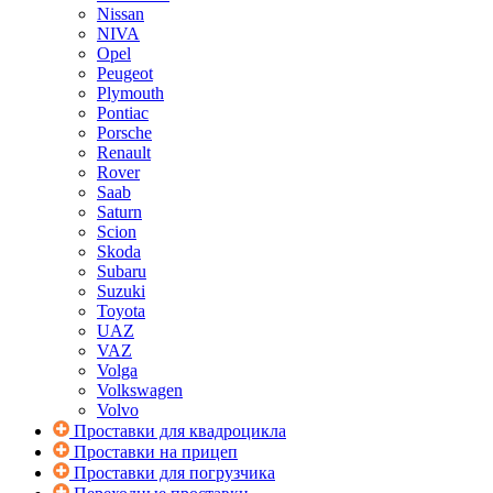
Nissan
NIVA
Opel
Peugeot
Plymouth
Pontiac
Porsche
Renault
Rover
Saab
Saturn
Scion
Skoda
Subaru
Suzuki
Toyota
UAZ
VAZ
Volga
Volkswagen
Volvo
Проставки для квадроцикла
Проставки на прицеп
Проставки для погрузчика