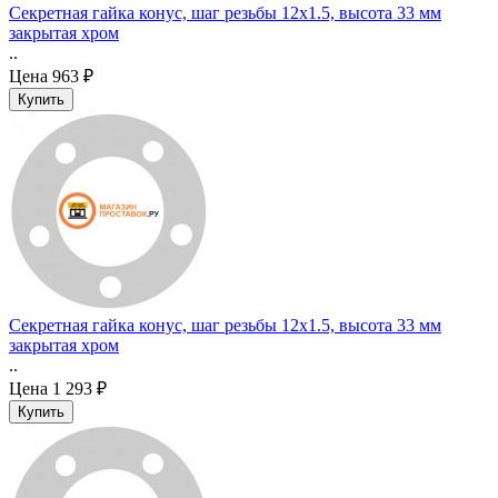
Секретная гайка конус, шаг резьбы 12x1.5, высота 33 мм
закрытая хром
..
Цена
963 ₽
Секретная гайка конус, шаг резьбы 12x1.5, высота 33 мм
закрытая хром
..
Цена
1 293 ₽