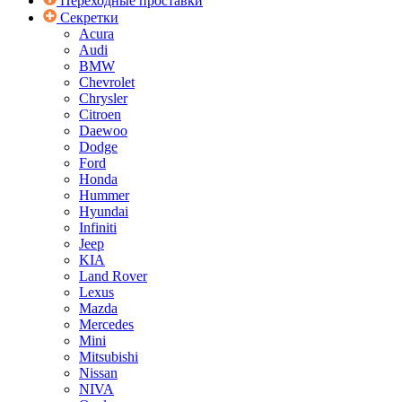
Переходные проставки
Секретки
Acura
Audi
BMW
Chevrolet
Chrysler
Citroen
Daewoo
Dodge
Ford
Honda
Hummer
Hyundai
Infiniti
Jeep
KIA
Land Rover
Lexus
Mazda
Mercedes
Mini
Mitsubishi
Nissan
NIVA