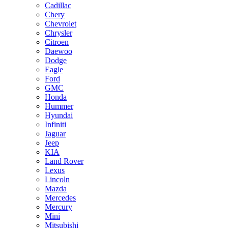
Cadillac
Chery
Chevrolet
Chrysler
Citroen
Daewoo
Dodge
Eagle
Ford
GMC
Honda
Hummer
Hyundai
Infiniti
Jaguar
Jeep
KIA
Land Rover
Lexus
Lincoln
Mazda
Mercedes
Mercury
Mini
Mitsubishi