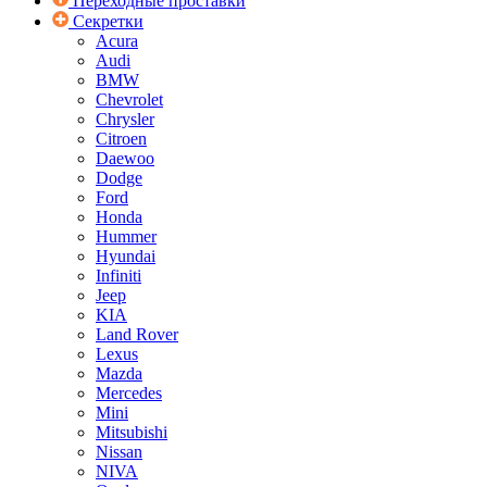
Переходные проставки
Секретки
Acura
Audi
BMW
Chevrolet
Chrysler
Citroen
Daewoo
Dodge
Ford
Honda
Hummer
Hyundai
Infiniti
Jeep
KIA
Land Rover
Lexus
Mazda
Mercedes
Mini
Mitsubishi
Nissan
NIVA