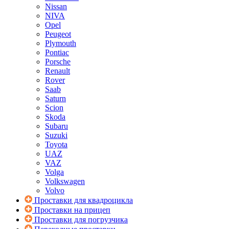
Nissan
NIVA
Opel
Peugeot
Plymouth
Pontiac
Porsche
Renault
Rover
Saab
Saturn
Scion
Skoda
Subaru
Suzuki
Toyota
UAZ
VAZ
Volga
Volkswagen
Volvo
Проставки для квадроцикла
Проставки на прицеп
Проставки для погрузчика