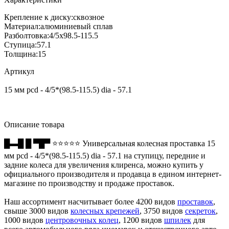
Крепление к диску:
сквозное
Материал:
алюминиевый сплав
Разболтовка:
4/5x98.5-115.5
Ступица:
57.1
Толщина:
15
Артикул
15 мм pcd - 4/5*(98.5-115.5) dia - 57.1
Описание товара
█▬█ █ ▀█▀ ⭐⭐⭐⭐⭐ Универсальная колесная проставка 15
мм pcd - 4/5*(98.5-115.5) dia - 57.1 на ступицу, передние и
задние колеса для увеличения клиренса, можно купить у
официального производителя и продавца в едином интернет-
магазине по производству и продаже проставок.
Наш ассортимент насчитывает более 4200 видов
проставок
,
свыше 3000 видов
колесных крепежей
, 3750 видов
секреток
,
1000 видов
центровочных колец
, 1200 видов
шпилек
для