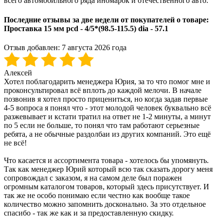
всего автомобильного ряда иномарок и отечественного авто.
Последние отзывы за две недели от покупателей о товаре:
Проставка 15 мм pcd - 4/5*(98.5-115.5) dia - 57.1
Отзыв добавлен:
7 августа 2026 года
Алексей
Хотел поблагодарить менеджера Юрия, за то что помог мне и
проконсультировал всё вплоть до каждой мелочи. В начале
позвонив я хотел просто прицениться, но когда задав первые
4-5 вопроса я понял что - этот молодой человек буквально всё
разжевывает и кстати тратил на ответ не 1-2 минуты, а минут
по 5 если не больше, то понял что там работают серьезные
ребята, а не обычные раздолбаи из других компаний. Это ещё
не всё!
Что касается и ассортимента товара - хотелось бы упомянуть.
Так как менеджер Юрий который всю так сказать дорогу меня
сопровождал с заказом, я на самом деле был поражен
огромным каталогом товаров, который здесь присутствует. И
так же не особо понимаю если честно как вообще такое
количество можно запомнить досконально. За это отдельное
спасибо - так же как и за предоставленную скидку.