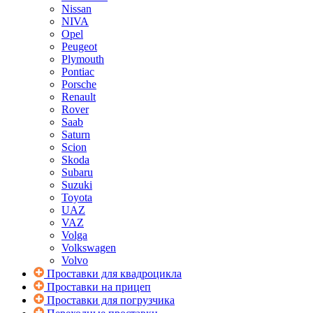
Nissan
NIVA
Opel
Peugeot
Plymouth
Pontiac
Porsche
Renault
Rover
Saab
Saturn
Scion
Skoda
Subaru
Suzuki
Toyota
UAZ
VAZ
Volga
Volkswagen
Volvo
Проставки для квадроцикла
Проставки на прицеп
Проставки для погрузчика