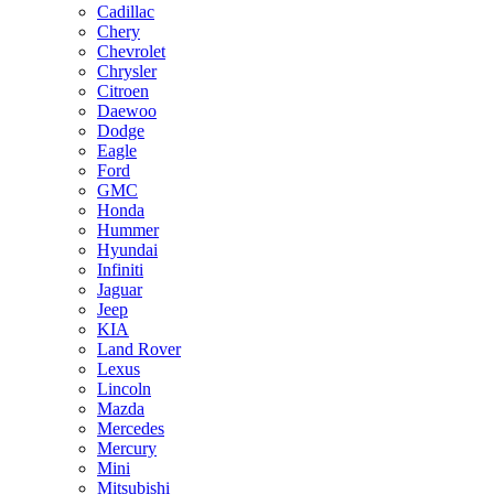
Cadillac
Chery
Chevrolet
Chrysler
Citroen
Daewoo
Dodge
Eagle
Ford
GMC
Honda
Hummer
Hyundai
Infiniti
Jaguar
Jeep
KIA
Land Rover
Lexus
Lincoln
Mazda
Mercedes
Mercury
Mini
Mitsubishi