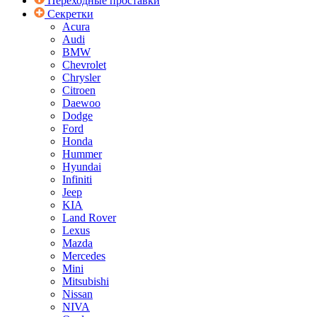
Переходные проставки
Секретки
Acura
Audi
BMW
Chevrolet
Chrysler
Citroen
Daewoo
Dodge
Ford
Honda
Hummer
Hyundai
Infiniti
Jeep
KIA
Land Rover
Lexus
Mazda
Mercedes
Mini
Mitsubishi
Nissan
NIVA