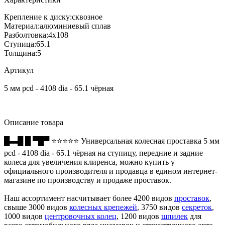
Крепление к диску:
сквозное
Материал:
алюминиевый сплав
Разболтовка:
4x108
Ступица:
65.1
Толщина:
5
Артикул
5 мм pcd - 4108 dia - 65.1 чёрная
Описание товара
█▬█ █ ▀█▀ ⭐⭐⭐⭐⭐ Универсальная колесная проставка 5 мм
pcd - 4108 dia - 65.1 чёрная на ступицу, передние и задние
колеса для увеличения клиренса, можно купить у
официального производителя и продавца в едином интернет-
магазине по производству и продаже проставок.
Наш ассортимент насчитывает более 4200 видов
проставок
,
свыше 3000 видов
колесных крепежей
, 3750 видов
секреток
,
1000 видов
центровочных колец
, 1200 видов
шпилек
для