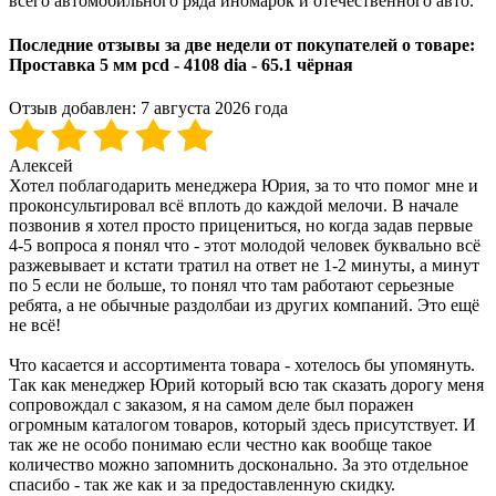
всего автомобильного ряда иномарок и отечественного авто.
Последние отзывы за две недели от покупателей о товаре:
Проставка 5 мм pcd - 4108 dia - 65.1 чёрная
Отзыв добавлен:
7 августа 2026 года
Алексей
Хотел поблагодарить менеджера Юрия, за то что помог мне и
проконсультировал всё вплоть до каждой мелочи. В начале
позвонив я хотел просто прицениться, но когда задав первые
4-5 вопроса я понял что - этот молодой человек буквально всё
разжевывает и кстати тратил на ответ не 1-2 минуты, а минут
по 5 если не больше, то понял что там работают серьезные
ребята, а не обычные раздолбаи из других компаний. Это ещё
не всё!
Что касается и ассортимента товара - хотелось бы упомянуть.
Так как менеджер Юрий который всю так сказать дорогу меня
сопровождал с заказом, я на самом деле был поражен
огромным каталогом товаров, который здесь присутствует. И
так же не особо понимаю если честно как вообще такое
количество можно запомнить досконально. За это отдельное
спасибо - так же как и за предоставленную скидку.