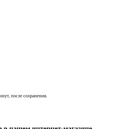
инут, после сохранения.
а
в нашем интернет-магазине