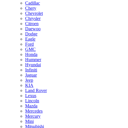
Cadillac
Chery
Chevrolet
Chrysler
Citroen
Daewoo
Dodge
Eagle
Ford
GMC
Honda
Hummer
Hyundai
Infiniti
Jaguar
Jeep
KIA
Land Rover
Lexus
Lincoln
Mazda
Mercedes
Mercury
Mini
Mitsubishi