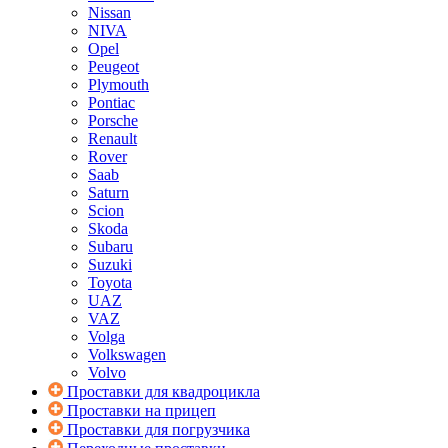
Nissan
NIVA
Opel
Peugeot
Plymouth
Pontiac
Porsche
Renault
Rover
Saab
Saturn
Scion
Skoda
Subaru
Suzuki
Toyota
UAZ
VAZ
Volga
Volkswagen
Volvo
Проставки для квадроцикла
Проставки на прицеп
Проставки для погрузчика