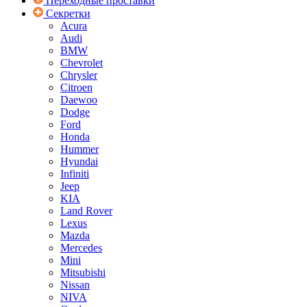
Переходные проставки
Секретки
Acura
Audi
BMW
Chevrolet
Chrysler
Citroen
Daewoo
Dodge
Ford
Honda
Hummer
Hyundai
Infiniti
Jeep
KIA
Land Rover
Lexus
Mazda
Mercedes
Mini
Mitsubishi
Nissan
NIVA