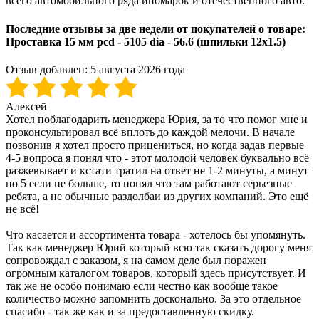
всего автомобильного ряда иномарок и отечественного авто.
Последние отзывы за две недели от покупателей о товаре:
Проставка 15 мм pcd - 5105 dia - 56.6 (шпильки 12x1.5)
Отзыв добавлен:
5 августа 2026 года
Алексей
Хотел поблагодарить менеджера Юрия, за то что помог мне и
проконсультировал всё вплоть до каждой мелочи. В начале
позвонив я хотел просто прицениться, но когда задав первые
4-5 вопроса я понял что - этот молодой человек буквально всё
разжевывает и кстати тратил на ответ не 1-2 минуты, а минут
по 5 если не больше, то понял что там работают серьезные
ребята, а не обычные раздолбаи из других компаний. Это ещё
не всё!
Что касается и ассортимента товара - хотелось бы упомянуть.
Так как менеджер Юрий который всю так сказать дорогу меня
сопровождал с заказом, я на самом деле был поражен
огромным каталогом товаров, который здесь присутствует. И
так же не особо понимаю если честно как вообще такое
количество можно запомнить досконально. За это отдельное
спасибо - так же как и за предоставленную скидку.