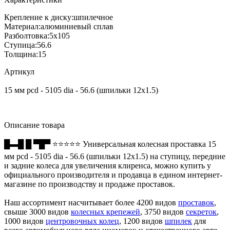
Крепление к диску:
шпилечное
Материал:
алюминиевый сплав
Разболтовка:
5x105
Ступица:
56.6
Толщина:
15
Артикул
15 мм pcd - 5105 dia - 56.6 (шпильки 12x1.5)
Описание товара
█▬█ █ ▀█▀ ⭐⭐⭐⭐⭐ Универсальная колесная проставка 15
мм pcd - 5105 dia - 56.6 (шпильки 12x1.5) на ступицу, передние
и задние колеса для увеличения клиренса, можно купить у
официального производителя и продавца в едином интернет-
магазине по производству и продаже проставок.
Наш ассортимент насчитывает более 4200 видов
проставок
,
свыше 3000 видов
колесных крепежей
, 3750 видов
секреток
,
1000 видов
центровочных колец
, 1200 видов
шпилек
для