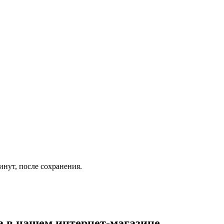
инут, после сохранения.
а
в нашем интернет-магазине