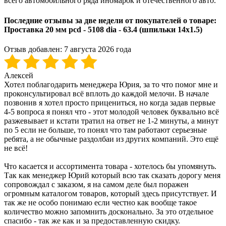
всего автомобильного ряда иномарок и отечественного авто.
Последние отзывы за две недели от покупателей о товаре:
Проставка 20 мм pcd - 5108 dia - 63.4 (шпильки 14х1.5)
Отзыв добавлен:
7 августа 2026 года
Алексей
Хотел поблагодарить менеджера Юрия, за то что помог мне и
проконсультировал всё вплоть до каждой мелочи. В начале
позвонив я хотел просто прицениться, но когда задав первые
4-5 вопроса я понял что - этот молодой человек буквально всё
разжевывает и кстати тратил на ответ не 1-2 минуты, а минут
по 5 если не больше, то понял что там работают серьезные
ребята, а не обычные раздолбаи из других компаний. Это ещё
не всё!
Что касается и ассортимента товара - хотелось бы упомянуть.
Так как менеджер Юрий который всю так сказать дорогу меня
сопровождал с заказом, я на самом деле был поражен
огромным каталогом товаров, который здесь присутствует. И
так же не особо понимаю если честно как вообще такое
количество можно запомнить досконально. За это отдельное
спасибо - так же как и за предоставленную скидку.