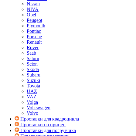
Nissan
NIVA
Opel
Peugeot
Plymouth
Pontiac
Porsche
Renault
Rover
Saab
Saturn
Scion
Skoda
Subaru
Suzuki
Toyota
UAZ
VAZ
Volga
Volkswagen
Volvo
Проставки для квадроцикла
Проставки на прицеп
Проставки для погрузчика