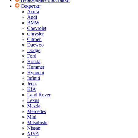
Переходные проставки
Секретки
Acura
Audi
BMW
Chevrolet
Chrysler
Citroen
Daewoo
Dodge
Ford
Honda
Hummer
Hyundai
Infiniti
Jeep
KIA
Land Rover
Lexus
Mazda
Mercedes
Mini
Mitsubishi
Nissan
NIVA