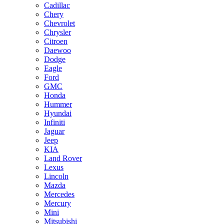
Cadillac
Chery
Chevrolet
Chrysler
Citroen
Daewoo
Dodge
Eagle
Ford
GMC
Honda
Hummer
Hyundai
Infiniti
Jaguar
Jeep
KIA
Land Rover
Lexus
Lincoln
Mazda
Mercedes
Mercury
Mini
Mitsubishi