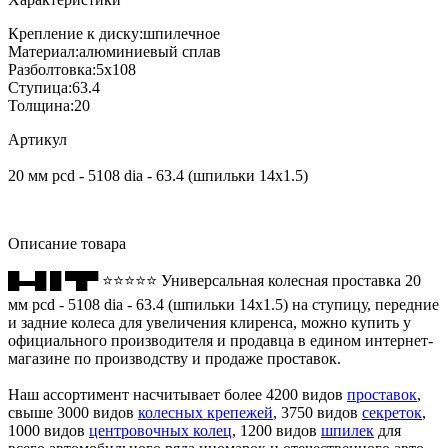
Крепление к диску:
шпилечное
Материал:
алюминиевый сплав
Разболтовка:
5x108
Ступица:
63.4
Толщина:
20
Артикул
20 мм pcd - 5108 dia - 63.4 (шпильки 14х1.5)
Описание товара
█▬█ █ ▀█▀ ⭐⭐⭐⭐⭐ Универсальная колесная проставка 20
мм pcd - 5108 dia - 63.4 (шпильки 14х1.5) на ступицу, передние
и задние колеса для увеличения клиренса, можно купить у
официального производителя и продавца в едином интернет-
магазине по производству и продаже проставок.
Наш ассортимент насчитывает более 4200 видов
проставок
,
свыше 3000 видов
колесных крепежей
, 3750 видов
секреток
,
1000 видов
центровочных колец
, 1200 видов
шпилек
для