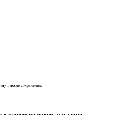
инут, после сохранения.
а
в нашем интернет-магазине