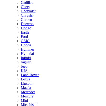
Cadillac
Chery
Chevrolet
Chrysler
Citroen
Daewoo
Dodge
Eagle
Ford
GMC
Honda
Hummer
Hyundai
Infiniti
Jaguar
Jeep
KIA
Land Rover
Lexus
Lincoln
Mazda
Mercedes
Mercury
Mini
Mitsubishi