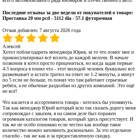
всего автомобильного ряда иномарок и отечественного авто.
Последние отзывы за две недели от покупателей о товаре:
Проставка 20 мм pcd - 5112 dia - 57.1 футорочная
Отзыв добавлен:
7 августа 2026 года
Алексей
Хотел поблагодарить менеджера Юрия, за то что помог мне и
проконсультировал всё вплоть до каждой мелочи. В начале
позвонив я хотел просто прицениться, но когда задав первые
4-5 вопроса я понял что - этот молодой человек буквально всё
разжевывает и кстати тратил на ответ не 1-2 минуты, а минут
по 5 если не больше, то понял что там работают серьезные
ребята, а не обычные раздолбаи из других компаний. Это ещё
не всё!
Что касается и ассортимента товара - хотелось бы упомянуть.
Так как менеджер Юрий который всю так сказать дорогу меня
сопровождал с заказом, я на самом деле был поражен
огромным каталогом товаров, который здесь присутствует. И
так же не особо понимаю если честно как вообще такое
количество можно запомнить досконально. За это отдельное
спасибо - так же как и за предоставленную скидку.