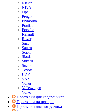
Nissan
NIVA
Opel
Peugeot
Plymouth
Pontiac
Porsche
Renault
Rover
Saab
Saturn
Scion
Skoda
Subaru
Suzuki
Toyota
UAZ
VAZ
Volga
Volkswagen
Volvo
Проставки для квадроцикла
Проставки на прицеп
Проставки для погрузчика