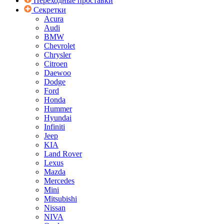
Переходные проставки
Секретки
Acura
Audi
BMW
Chevrolet
Chrysler
Citroen
Daewoo
Dodge
Ford
Honda
Hummer
Hyundai
Infiniti
Jeep
KIA
Land Rover
Lexus
Mazda
Mercedes
Mini
Mitsubishi
Nissan
NIVA