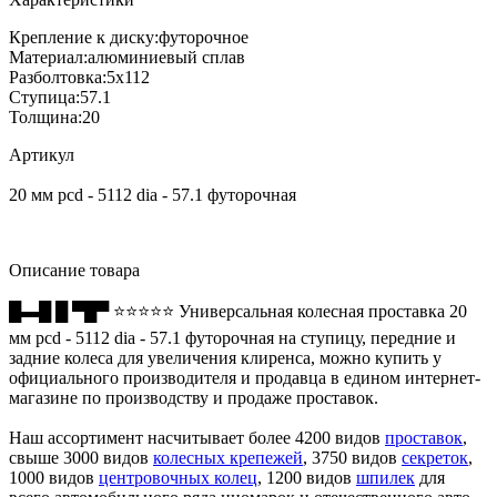
Крепление к диску:
футорочное
Материал:
алюминиевый сплав
Разболтовка:
5x112
Ступица:
57.1
Толщина:
20
Артикул
20 мм pcd - 5112 dia - 57.1 футорочная
Описание товара
█▬█ █ ▀█▀ ⭐⭐⭐⭐⭐ Универсальная колесная проставка 20
мм pcd - 5112 dia - 57.1 футорочная на ступицу, передние и
задние колеса для увеличения клиренса, можно купить у
официального производителя и продавца в едином интернет-
магазине по производству и продаже проставок.
Наш ассортимент насчитывает более 4200 видов
проставок
,
свыше 3000 видов
колесных крепежей
, 3750 видов
секреток
,
1000 видов
центровочных колец
, 1200 видов
шпилек
для