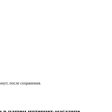
инут, после сохранения.
а
в нашем интернет-магазине